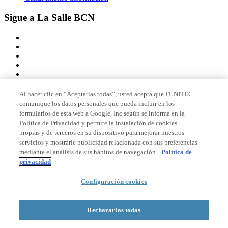
Sigue a La Salle BCN
Al hacer clic en “Aceptarlas todas”, usted acepta que FUNITEC
comunique los datos personales que pueda incluir en los
Miembro de
formularios de esta web a Google, Inc según se informa en la
Política de Privacidad y permite la instalación de cookies
propias y de terceros en su dispositivo para mejorar nuestros
servicios y mostrarle publicidad relacionada con sus preferencias
Acreditaciones
mediante el análisis de sus hábitos de navegación.
Política de
privacidad
© 2026 La Salle Campus Barcelona - URL |
Aviso legal
|
Política de
Configuración cookies
privacidad
|
Política de cookies
Formulario de búsqueda
Rechazarlas todas