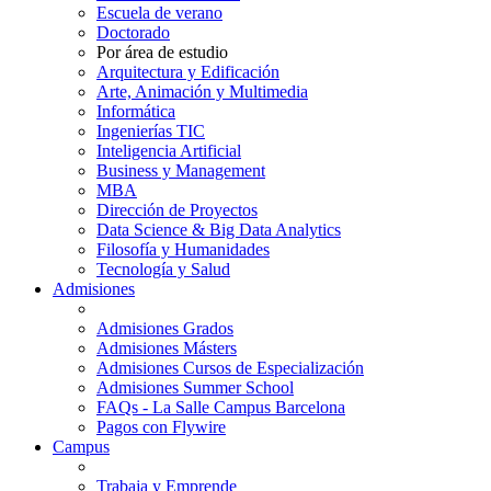
Escuela de verano
Doctorado
Por área de estudio
Arquitectura y Edificación
Arte, Animación y Multimedia
Informática
Ingenierías TIC
Inteligencia Artificial
Business y Management
MBA
Dirección de Proyectos
Data Science & Big Data Analytics
Filosofía y Humanidades
Tecnología y Salud
Admisiones
Admisiones Grados
Admisiones Másters
Admisiones Cursos de Especialización
Admisiones Summer School
FAQs - La Salle Campus Barcelona
Pagos con Flywire
Campus
Trabaja y Emprende