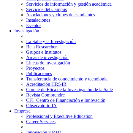
Servicios de información y gestión académica
Servicios del Campus
Asociaciones y clubes de estudiantes
Instalaciones
Eventos
Investigación
La Salle y la Investigación
Be a Researcher
Grupos e Institutos
Áreas de investigación
Líneas de investigación
Proyectos
Publicaciones
Transferencia de conocimiento y tecnología
Acreditación HRS4R
Comité de Ética de la Investigación de la Salle
Revista Comprendre
CFI- Centro de Financiación e Innovación
Observatorio IA
Empresa
Professional y Executive Education
Career Services
Innovación y R+D