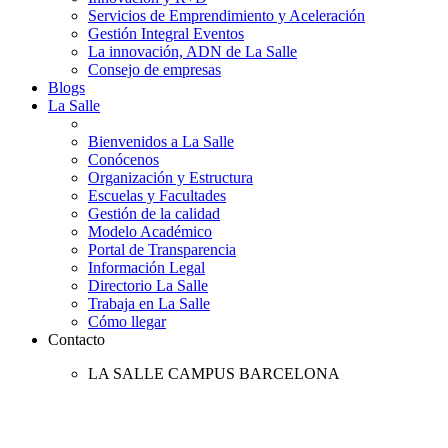
Servicios de Emprendimiento y Aceleración
Gestión Integral Eventos
La innovación, ADN de La Salle
Consejo de empresas
Blogs
La Salle
Bienvenidos a La Salle
Conócenos
Organización y Estructura
Escuelas y Facultades
Gestión de la calidad
Modelo Académico
Portal de Transparencia
Información Legal
Directorio La Salle
Trabaja en La Salle
Cómo llegar
Contacto
LA SALLE CAMPUS BARCELONA