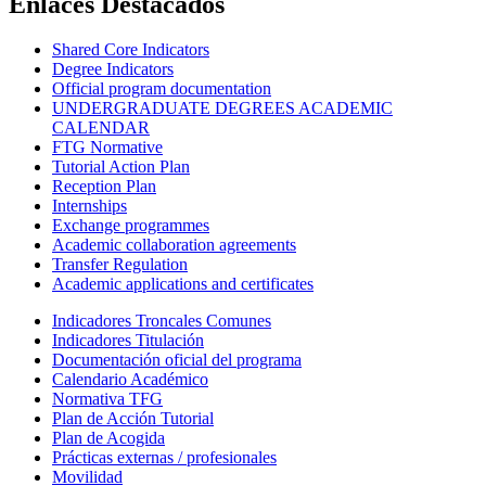
Enlaces Destacados
Shared Core Indicators
Degree Indicators
Official program documentation
UNDERGRADUATE DEGREES ACADEMIC
CALENDAR
FTG Normative
Tutorial Action Plan
Reception Plan
Internships
Exchange programmes
Academic collaboration agreements
Transfer Regulation
Academic applications and certificates
Indicadores Troncales Comunes
Indicadores Titulación
Documentación oficial del programa
Calendario Académico
Normativa TFG
Plan de Acción Tutorial
Plan de Acogida
Prácticas externas / profesionales
Movilidad