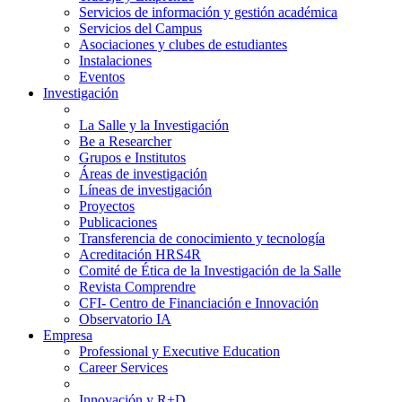
Servicios de información y gestión académica
Servicios del Campus
Asociaciones y clubes de estudiantes
Instalaciones
Eventos
Investigación
La Salle y la Investigación
Be a Researcher
Grupos e Institutos
Áreas de investigación
Líneas de investigación
Proyectos
Publicaciones
Transferencia de conocimiento y tecnología
Acreditación HRS4R
Comité de Ética de la Investigación de la Salle
Revista Comprendre
CFI- Centro de Financiación e Innovación
Observatorio IA
Empresa
Professional y Executive Education
Career Services
Innovación y R+D