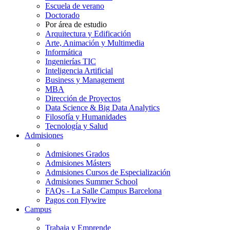
Escuela de verano
Doctorado
Por área de estudio
Arquitectura y Edificación
Arte, Animación y Multimedia
Informática
Ingenierías TIC
Inteligencia Artificial
Business y Management
MBA
Dirección de Proyectos
Data Science & Big Data Analytics
Filosofía y Humanidades
Tecnología y Salud
Admisiones
Admisiones Grados
Admisiones Másters
Admisiones Cursos de Especialización
Admisiones Summer School
FAQs - La Salle Campus Barcelona
Pagos con Flywire
Campus
Trabaja y Emprende