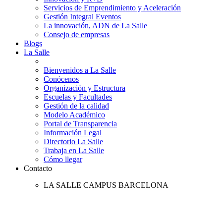
Servicios de Emprendimiento y Aceleración
Gestión Integral Eventos
La innovación, ADN de La Salle
Consejo de empresas
Blogs
La Salle
Bienvenidos a La Salle
Conócenos
Organización y Estructura
Escuelas y Facultades
Gestión de la calidad
Modelo Académico
Portal de Transparencia
Información Legal
Directorio La Salle
Trabaja en La Salle
Cómo llegar
Contacto
LA SALLE CAMPUS BARCELONA