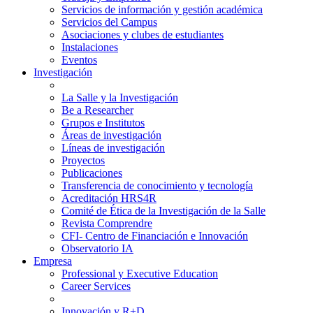
Servicios de información y gestión académica
Servicios del Campus
Asociaciones y clubes de estudiantes
Instalaciones
Eventos
Investigación
La Salle y la Investigación
Be a Researcher
Grupos e Institutos
Áreas de investigación
Líneas de investigación
Proyectos
Publicaciones
Transferencia de conocimiento y tecnología
Acreditación HRS4R
Comité de Ética de la Investigación de la Salle
Revista Comprendre
CFI- Centro de Financiación e Innovación
Observatorio IA
Empresa
Professional y Executive Education
Career Services
Innovación y R+D