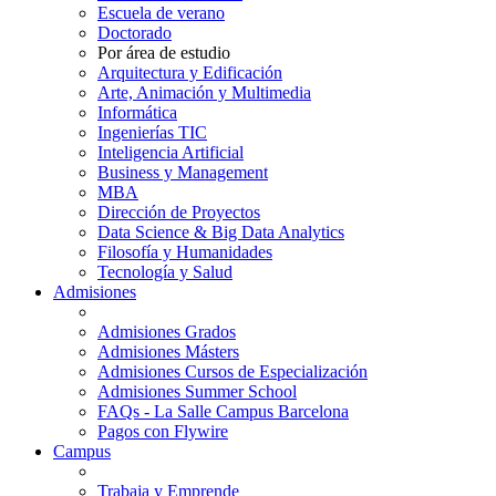
Escuela de verano
Doctorado
Por área de estudio
Arquitectura y Edificación
Arte, Animación y Multimedia
Informática
Ingenierías TIC
Inteligencia Artificial
Business y Management
MBA
Dirección de Proyectos
Data Science & Big Data Analytics
Filosofía y Humanidades
Tecnología y Salud
Admisiones
Admisiones Grados
Admisiones Másters
Admisiones Cursos de Especialización
Admisiones Summer School
FAQs - La Salle Campus Barcelona
Pagos con Flywire
Campus
Trabaja y Emprende