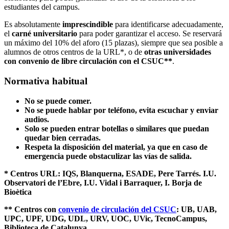
estudiantes del campus.
Es absolutamente
imprescindible
para identificarse adecuadamente,
el
carné universitario
para poder garantizar el acceso. Se reservará
un máximo del 10% del aforo (15 plazas), siempre que sea posible a
alumnos de otros centros de la URL*, o de
otras universidades
con convenio de libre circulación con el CSUC**
.
Normativa habitual
No se puede comer.
No se puede hablar por teléfono, evita escuchar y enviar
audios.
Solo se pueden entrar botellas o similares que puedan
quedar bien cerradas.
Respeta la disposición del material, ya que en caso de
emergencia puede obstaculizar las vías de salida.
* Centros URL: IQS, Blanquerna, ESADE, Pere Tarrés. I.U.
Observatori de l’Ebre, I.U. Vidal i Barraquer, I. Borja de
Bioètica
** Centros con
convenio de circulación del CSUC
: UB, UAB,
UPC, UPF, UDG, UDL, URV, UOC, UVic, TecnoCampus,
Biblioteca de Catalunya.