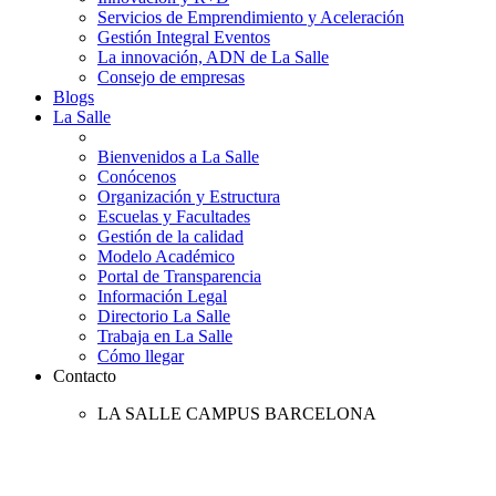
Servicios de Emprendimiento y Aceleración
Gestión Integral Eventos
La innovación, ADN de La Salle
Consejo de empresas
Blogs
La Salle
Bienvenidos a La Salle
Conócenos
Organización y Estructura
Escuelas y Facultades
Gestión de la calidad
Modelo Académico
Portal de Transparencia
Información Legal
Directorio La Salle
Trabaja en La Salle
Cómo llegar
Contacto
LA SALLE CAMPUS BARCELONA