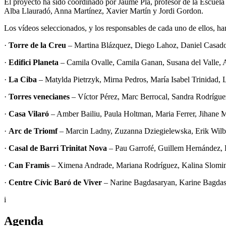
El proyecto ha sido coordinado por Jaume Pla, profesor de la Escuela
Alba Llauradó, Anna Martínez, Xavier Martín y Jordi Gordon.
Los vídeos seleccionados, y los responsables de cada uno de ellos, ha
·
Torre de la Creu
– Martina Blázquez, Diego Lahoz, Daniel Casado,
·
Edifici Planeta
– Camila Ovalle, Camila Ganan, Susana del Valle, 
·
La Ciba
– Matylda Pietrzyk, Mirna Pedros, María Isabel Trinidad, 
·
Torres venecianes
– Víctor Pérez, Marc Berrocal, Sandra Rodrígue
·
Casa Vilaró
– Amber Bailiu, Paula Holtman, Maria Ferrer, Jihane 
·
Arc de Triomf
– Marcin Ladny, Zuzanna Dziegielewska, Erik Wilber
·
Casal de Barri Trinitat Nova
– Pau Garrofé, Guillem Hernández, D
·
Can Framis
– Ximena Andrade, Mariana Rodríguez, Kalina Slominsk
·
Centre Cívic Baró de Viver
– Narine Bagdasaryan, Karine Bagdasa
i
Agenda