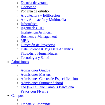
Escuela de verano
Doctorado
Por área de estudio
Arquitectura y Edificación
Arte, Animación y Multimedia
Informática
Ingenierías TIC
Inteligencia Artificial
Business y Management
MBA
Dirección de Proyectos
Data Science & Big Data Analytics
Filosofía y Humanidades
Tecnología y Salud
Admisiones
Admisiones Grados
Admisiones Másters
Admisiones Cursos de Especialización
Admisiones Summer School
FAQs - La Salle Campus Barcelona
Pagos con Flywire
Campus
Trabaja y Emprende