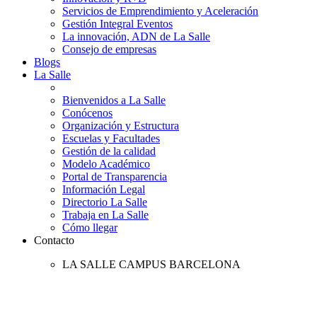
Servicios de Emprendimiento y Aceleración
Gestión Integral Eventos
La innovación, ADN de La Salle
Consejo de empresas
Blogs
La Salle
Bienvenidos a La Salle
Conócenos
Organización y Estructura
Escuelas y Facultades
Gestión de la calidad
Modelo Académico
Portal de Transparencia
Información Legal
Directorio La Salle
Trabaja en La Salle
Cómo llegar
Contacto
LA SALLE CAMPUS BARCELONA