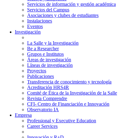
Servicios de información y gestión académica
Servicios del Campus
Asociaciones y clubes de estudiantes
Instalaciones
Eventos
Investigación
La Salle y la Investigación
Be a Researcher
Grupos e Institutos
Áreas de investigación
Líneas de investigación
Proyectos
Publicaciones
Transferencia de conocimiento y tecnología
Acreditación HRS4R
Comité de Ética de la Investigación de la Salle
Revista Comprendre
CFI- Centro de Financiación e Innovación
Observatorio IA
Empresa
Professional y Executive Education
Career Services
Innovación y R+D