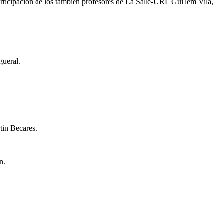
articipación de los también profesores de La Salle-URL Guillem Vila,
gueral.
tin Becares.
n.