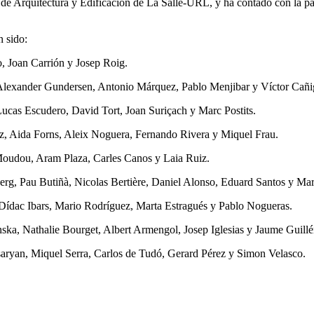
 de Arquitectura y Edificación de La Salle-URL, y ha contado con la p
n sido:
 Joan Carrión y Josep Roig.
Alexander Gundersen, Antonio Márquez, Pablo Menjibar y Víctor Cañi
Lucas Escudero, David Tort, Joan Suriçach y Marc Postits.
z, Aida Forns, Aleix Noguera, Fernando Rivera y Miquel Frau.
Moudou, Aram Plaza, Carles Canos y Laia Ruiz.
g, Pau Butiñà, Nicolas Bertière, Daniel Alonso, Eduard Santos y Mar
ídac Ibars, Mario Rodríguez, Marta Estragués y Pablo Nogueras.
a, Nathalie Bourget, Albert Armengol, Josep Iglesias y Jaume Guillé
ryan, Miquel Serra, Carlos de Tudó, Gerard Pérez y Simon Velasco.