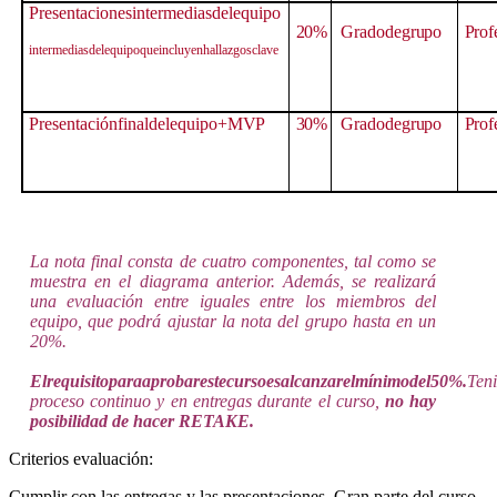
Presentacionesintermediasdelequipo
20%
Gradode
grupo
Prof
intermediasdelequipoqueincluyenhallazgos
clave
Presentaciónfinaldelequipo+
MVP
30%
Gradode
grupo
Prof
La nota final consta de cuatro componentes, tal como se
muestra en el diagrama anterior. Además, se realizará
una evaluación entre iguales entre los miembros del
equipo, que podrá ajustar la nota del grupo hasta en un
20%.
Elrequisitoparaaprobarestecursoesalcanzarelmínimodel50%.
Ten
proceso continuo y en entregas durante el curso,
no hay
posibilidad de hacer RETAKE.
Criterios evaluación:
Cumplir con las entregas y las presentaciones. Gran parte del curso