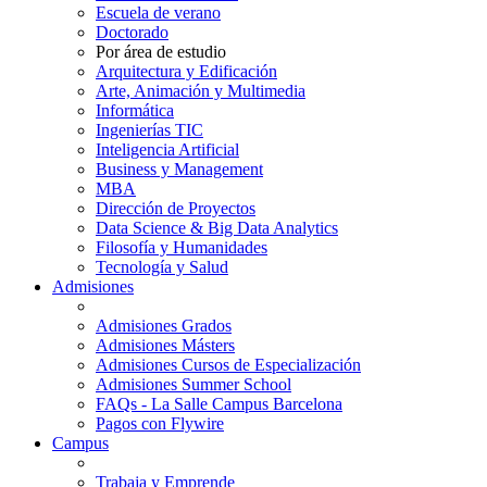
Escuela de verano
Doctorado
Por área de estudio
Arquitectura y Edificación
Arte, Animación y Multimedia
Informática
Ingenierías TIC
Inteligencia Artificial
Business y Management
MBA
Dirección de Proyectos
Data Science & Big Data Analytics
Filosofía y Humanidades
Tecnología y Salud
Admisiones
Admisiones Grados
Admisiones Másters
Admisiones Cursos de Especialización
Admisiones Summer School
FAQs - La Salle Campus Barcelona
Pagos con Flywire
Campus
Trabaja y Emprende