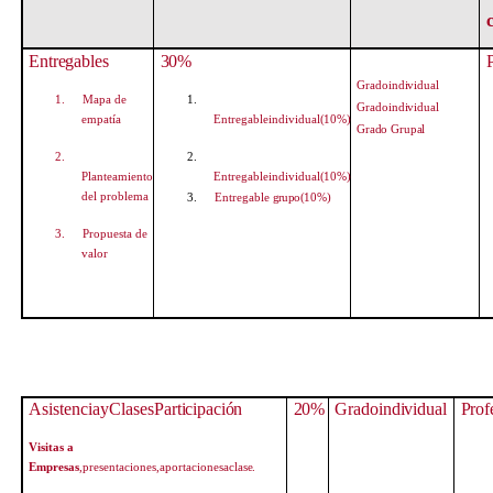
c
Entregables
30%
Grado
individual
1.
Mapa de
1.
Grado
individual
empatía
Entregableindividual
(10%)
Grado Grupal
2.
2.
Planteamiento
Entregableindividual
(10%)
del problema
3.
Entregable
grupo
(10%)
3.
Propuesta de
valor
AsistenciayClases
Participación
20%
Grado
individual
Prof
Visitas a
Empresas
,presentaciones,aportacionesa
clase.