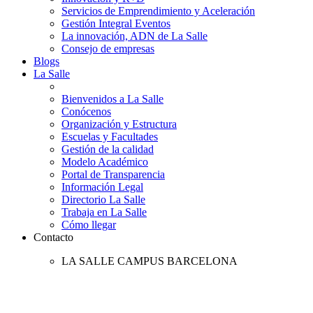
Servicios de Emprendimiento y Aceleración
Gestión Integral Eventos
La innovación, ADN de La Salle
Consejo de empresas
Blogs
La Salle
Bienvenidos a La Salle
Conócenos
Organización y Estructura
Escuelas y Facultades
Gestión de la calidad
Modelo Académico
Portal de Transparencia
Información Legal
Directorio La Salle
Trabaja en La Salle
Cómo llegar
Contacto
LA SALLE CAMPUS BARCELONA