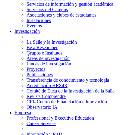
Servicios de información y gestión académica
Servicios del Campus
Asociaciones y clubes de estudiantes
Instalaciones
Eventos
Investigación
La Salle y la Investigación
Be a Researcher
Grupos e Institutos
Áreas de investigación
Líneas de investigación
Proyectos
Publicaciones
Transferencia de conocimiento y tecnología
Acreditación HRS4R
Comité de Ética de la Investigación de la Salle
Revista Comprendre
CFI- Centro de Financiación e Innovación
Observatorio IA
Empresa
Professional y Executive Education
Career Services
Innovación y R+D