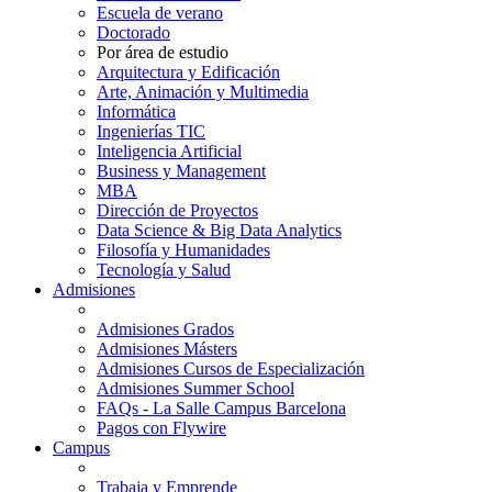
Escuela de verano
Doctorado
Por área de estudio
Arquitectura y Edificación
Arte, Animación y Multimedia
Informática
Ingenierías TIC
Inteligencia Artificial
Business y Management
MBA
Dirección de Proyectos
Data Science & Big Data Analytics
Filosofía y Humanidades
Tecnología y Salud
Admisiones
Admisiones Grados
Admisiones Másters
Admisiones Cursos de Especialización
Admisiones Summer School
FAQs - La Salle Campus Barcelona
Pagos con Flywire
Campus
Trabaja y Emprende