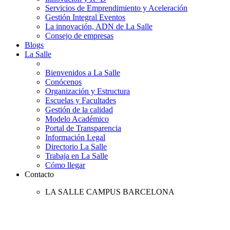
Servicios de Emprendimiento y Aceleración
Gestión Integral Eventos
La innovación, ADN de La Salle
Consejo de empresas
Blogs
La Salle
Bienvenidos a La Salle
Conócenos
Organización y Estructura
Escuelas y Facultades
Gestión de la calidad
Modelo Académico
Portal de Transparencia
Información Legal
Directorio La Salle
Trabaja en La Salle
Cómo llegar
Contacto
LA SALLE CAMPUS BARCELONA