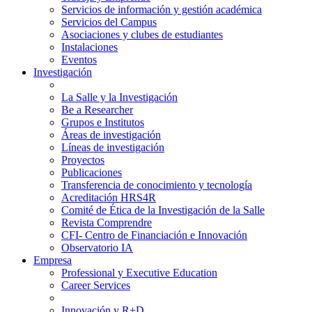
Servicios de información y gestión académica
Servicios del Campus
Asociaciones y clubes de estudiantes
Instalaciones
Eventos
Investigación
La Salle y la Investigación
Be a Researcher
Grupos e Institutos
Áreas de investigación
Líneas de investigación
Proyectos
Publicaciones
Transferencia de conocimiento y tecnología
Acreditación HRS4R
Comité de Ética de la Investigación de la Salle
Revista Comprendre
CFI- Centro de Financiación e Innovación
Observatorio IA
Empresa
Professional y Executive Education
Career Services
Innovación y R+D