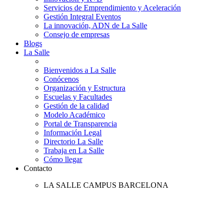
Servicios de Emprendimiento y Aceleración
Gestión Integral Eventos
La innovación, ADN de La Salle
Consejo de empresas
Blogs
La Salle
Bienvenidos a La Salle
Conócenos
Organización y Estructura
Escuelas y Facultades
Gestión de la calidad
Modelo Académico
Portal de Transparencia
Información Legal
Directorio La Salle
Trabaja en La Salle
Cómo llegar
Contacto
LA SALLE CAMPUS BARCELONA