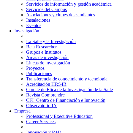
Servicios de información y gestión académica
Servicios del Campus
Asociaciones y clubes de estudiantes
Instalaciones
Eventos
Investigación
La Salle y la Investigación
Be a Researcher
Grupos e Institutos
Áreas de investigación
Líneas de investigación
Proyectos
Publicaciones
Transferencia de conocimiento y tecnología
Acreditación HRS4R
Comité de Ética de la Investigación de la Salle
Revista Comprendre
CFI- Centro de Financiación e Innovación
Observatorio IA
Empresa
Professional y Executive Education
Career Services
Innovación y R+D