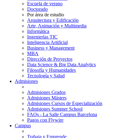
Escuela de verano
Doctorado
Por área de estudio
Arquitectura y Edificación
Arte, Animación y Multimedia
Informática
Ingenierías TIC
Inteligencia Artificial
Business y Management
MBA
Dirección de Proyectos
Data Science & Big Data Analytics
Filosofía y Humanidades
Tecnología y Salud
Admisiones
Admisiones Grados
Admisiones Másters
Admisiones Cursos de Especialización
Admisiones Summer School
FAQs - La Salle Campus Barcelona
Pagos con Flywire
Campus
Trabaja y Emprende