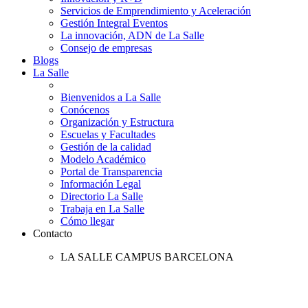
Servicios de Emprendimiento y Aceleración
Gestión Integral Eventos
La innovación, ADN de La Salle
Consejo de empresas
Blogs
La Salle
Bienvenidos a La Salle
Conócenos
Organización y Estructura
Escuelas y Facultades
Gestión de la calidad
Modelo Académico
Portal de Transparencia
Información Legal
Directorio La Salle
Trabaja en La Salle
Cómo llegar
Contacto
LA SALLE CAMPUS BARCELONA