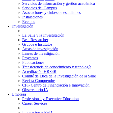
Servicios de información y gestión académica
Servicios del Campus
Asociaciones y clubes de estudiantes
Instalaciones
Eventos
Investigación
La Salle y la Investigación
Be a Researcher
Grupos e Institutos
Áreas de investigación
Líneas de investigación
Proyectos
Publicaciones
Transferencia de conocimiento y tecnología
Acreditación HRS4R
Comité de Ética de la Investigación de la Salle
Revista Comprendre
CFI- Centro de Financiación e Innovación
Observatorio IA
Empresa
Professional y Executive Education
Career Services
Innovación y R+D