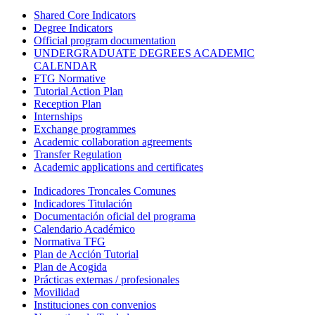
Shared Core Indicators
Degree Indicators
Official program documentation
UNDERGRADUATE DEGREES ACADEMIC
CALENDAR
FTG Normative
Tutorial Action Plan
Reception Plan
Internships
Exchange programmes
Academic collaboration agreements
Transfer Regulation
Academic applications and certificates
Indicadores Troncales Comunes
Indicadores Titulación
Documentación oficial del programa
Calendario Académico
Normativa TFG
Plan de Acción Tutorial
Plan de Acogida
Prácticas externas / profesionales
Movilidad
Instituciones con convenios