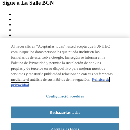
Sigue a La Salle BCN
Al hacer clic en “Aceptarlas todas”, usted acepta que FUNITEC
comunique los datos personales que pueda incluir en los
Miembro de
formularios de esta web a Google, Inc según se informa en la
Política de Privacidad y permite la instalación de cookies
propias y de terceros en su dispositivo para mejorar nuestros
servicios y mostrarle publicidad relacionada con sus preferencias
Acreditaciones
mediante el análisis de sus hábitos de navegación.
Política de
privacidad
© 2026 La Salle Campus Barcelona - URL |
Aviso legal
|
Política de
Configuración cookies
privacidad
|
Política de cookies
Formulario de búsqueda
Rechazarlas todas
Aceptarlas todas