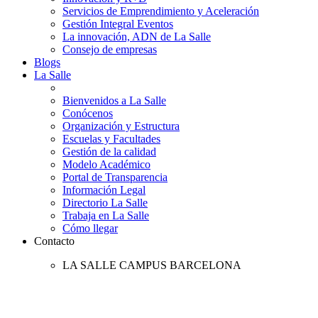
Servicios de Emprendimiento y Aceleración
Gestión Integral Eventos
La innovación, ADN de La Salle
Consejo de empresas
Blogs
La Salle
Bienvenidos a La Salle
Conócenos
Organización y Estructura
Escuelas y Facultades
Gestión de la calidad
Modelo Académico
Portal de Transparencia
Información Legal
Directorio La Salle
Trabaja en La Salle
Cómo llegar
Contacto
LA SALLE CAMPUS BARCELONA