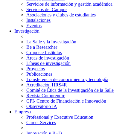
Servicios de información y gestión académica
Servicios del Campus
Asociaciones y clubes de estudiantes
Instalaciones
Eventos
Investigación
La Salle y la Investigación
Be a Researcher
Grupos e Institutos
Áreas de investigación
Líneas de investigación
Proyectos
Publicaciones
Transferencia de conocimiento y tecnología
Acreditación HRS4R
Comité de Ética de la Investigación de la Salle
Revista Comprendre
CFI- Centro de Financiación e Innovación
Observatorio IA
Empresa
Professional y Executive Education
Career Services
Innovación y R+D