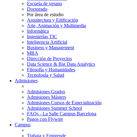
Escuela de verano
Doctorado
Por área de estudio
Arquitectura y Edificación
Arte, Animación y Multimedia
Informática
Ingenierías TIC
Inteligencia Artificial
Business y Management
MBA
Dirección de Proyectos
Data Science & Big Data Analytics
Filosofía y Humanidades
Tecnología y Salud
Admisiones
Admisiones Grados
Admisiones Másters
Admisiones Cursos de Especialización
Admisiones Summer School
FAQs - La Salle Campus Barcelona
Pagos con Flywire
Campus
Trabaja y Emprende