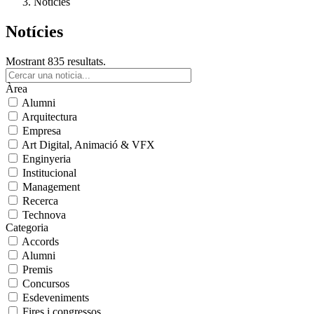
Notícies
Notícies
Mostrant 835 resultats.
Àrea
Alumni
Arquitectura
Empresa
Art Digital, Animació & VFX
Enginyeria
Institucional
Management
Recerca
Technova
Categoria
Accords
Alumni
Premis
Concursos
Esdeveniments
Fires i congressos