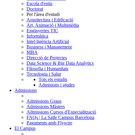
Escola d'estiu
Doctorat
Per l'àrea d'estudi
Arquitectura i Edificació
Art, Animació i Multimèdia
Enginyeries TIC
Informàtica
Intel·ligència Artificial
Business i Management
MBA
Direcció de Projectes
Data Science & Big Data Analytics
Filosofia i Humanitats
Tecnologia i Salut
Tots els estudis
Admisions i ajudes
Admissions
Admissions Graus
Admissions Màsters
Admissions Cursos d'Especialització
FAQs | La Salle Campus Barcelona
Pagaments amb Flywire
El Campus