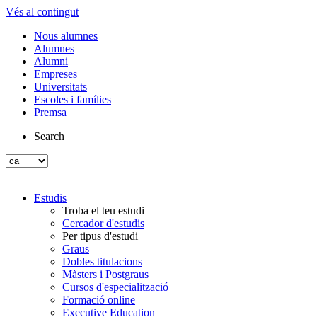
Vés al contingut
Nous alumnes
Alumnes
Alumni
Empreses
Universitats
Escoles i famílies
Premsa
Search
Estudis
Troba el teu estudi
Cercador d'estudis
Per tipus d'estudi
Graus
Dobles titulacions
Màsters i Postgraus
Cursos d'especialització
Formació online
Executive Education