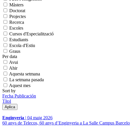
Màsters
Doctorat
Projectes
Recerca
Escoles
Cursos d'Especialització
Estudiants
Escola d'Estiu
Graus
Per data
Avui
Ahir
Aquesta setmana
La setmana pasada
Aquest mes
Sort by
Fecha Publicación
Títol
Enginyeria
|
04 maig 2026
60 anys de Telecos, 60 anys d’Enginyeria a La Salle Campus Barcelona: