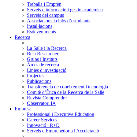
Treballa i Emprèn
Serveis d'informació i gestió acadèmica
Serveis del campus
Associacions i clubs d’estudiants
Instal·lacions
Esdeveniments
Recerca
La Salle i la Recerca
Be a Researcher
Grups i Instituts
Àrees de recerca
Linies d'investigació
Projectes
Publicacions
Transferència de coneixement i tecnologia
Comitè d’Ètica de la Recerca de la Salle
Revista Comprendre
Observatori IA
Empresa
Professional i Executive Education
Career Services
Innovació i R+D
Serveis d'Emprenedoria i Acceleració