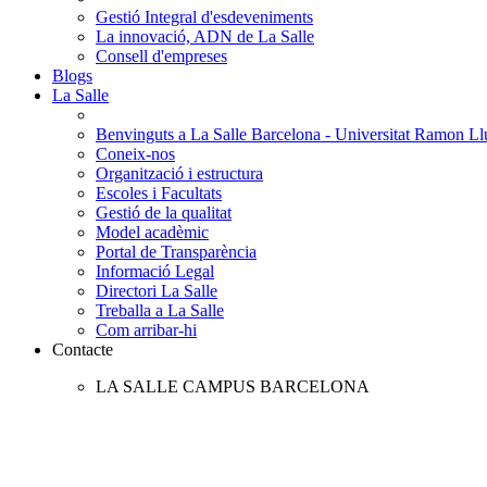
Gestió Integral d'esdeveniments
La innovació, ADN de La Salle
Consell d'empreses
Blogs
La Salle
Benvinguts a La Salle Barcelona - Universitat Ramon Llu
Coneix-nos
Organització i estructura
Escoles i Facultats
Gestió de la qualitat
Model acadèmic
Portal de Transparència
Informació Legal
Directori La Salle
Treballa a La Salle
Com arribar-hi
Contacte
LA SALLE CAMPUS BARCELONA