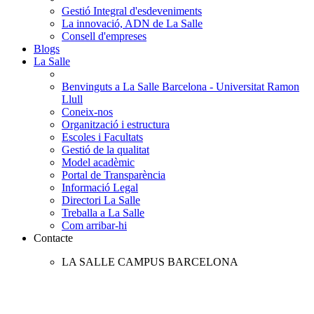
Gestió Integral d'esdeveniments
La innovació, ADN de La Salle
Consell d'empreses
Blogs
La Salle
Benvinguts a La Salle Barcelona - Universitat Ramon
Llull
Coneix-nos
Organització i estructura
Escoles i Facultats
Gestió de la qualitat
Model acadèmic
Portal de Transparència
Informació Legal
Directori La Salle
Treballa a La Salle
Com arribar-hi
Contacte
LA SALLE CAMPUS BARCELONA