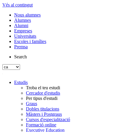
Vés al contingut
Nous alumnes
Alumnes
Alumni
Empreses
Universitats
Escoles i famílies
Premsa
Search
Estudis
Troba el teu estudi
Cercador d'estudis
Per tipus d'estudi
Graus
Dobles titulacions
Màsters i Postgraus
Cursos d'especialització
Formació online
Executive Education