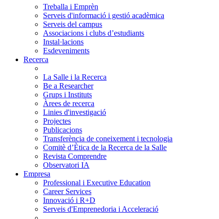
Treballa i Emprèn
Serveis d'informació i gestió acadèmica
Serveis del campus
Associacions i clubs d’estudiants
Instal·lacions
Esdeveniments
Recerca
La Salle i la Recerca
Be a Researcher
Grups i Instituts
Àrees de recerca
Linies d'investigació
Projectes
Publicacions
Transferència de coneixement i tecnologia
Comitè d’Ètica de la Recerca de la Salle
Revista Comprendre
Observatori IA
Empresa
Professional i Executive Education
Career Services
Innovació i R+D
Serveis d'Emprenedoria i Acceleració