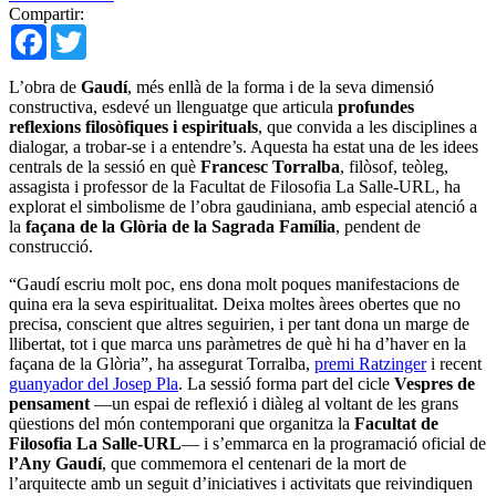
Compartir:
Facebook
Twitter
L’obra de
Gaudí
, més enllà de la forma i de la seva dimensió
constructiva, esdevé un llenguatge que articula
profundes
reflexions filosòfiques i espirituals
, que convida a les disciplines a
dialogar, a trobar-se i a entendre’s. Aquesta ha estat una de les idees
centrals de la sessió en què
Francesc Torralba
, filòsof, teòleg,
assagista i professor de la Facultat de Filosofia La Salle-URL, ha
explorat el simbolisme de l’obra gaudiniana, amb especial atenció a
la
façana de la Glòria de la Sagrada Família
, pendent de
construcció.
“Gaudí escriu molt poc, ens dona molt poques manifestacions de
quina era la seva espiritualitat. Deixa moltes àrees obertes que no
precisa, conscient que altres seguirien, i per tant dona un marge de
llibertat, tot i que marca uns paràmetres de què hi ha d’haver en la
façana de la Glòria”, ha assegurat Torralba,
premi Ratzinger
i recent
guanyador del Josep Pla
. La sessió forma part del cicle
Vespres de
pensament
—un espai de reflexió i diàleg al voltant de les grans
qüestions del món contemporani que organitza la
Facultat de
Filosofia La Salle-URL
— i s’emmarca en la programació oficial de
l’Any Gaudí
, que commemora el centenari de la mort de
l’arquitecte amb un seguit d’iniciatives i activitats que reivindiquen