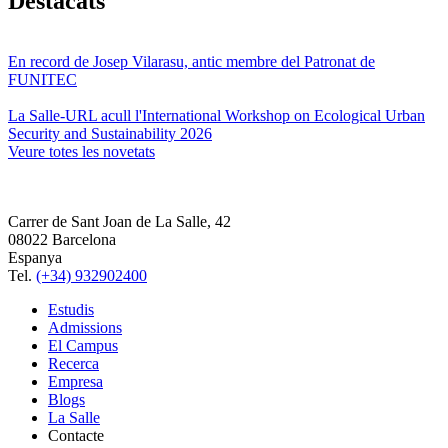
Destacats
En record de Josep Vilarasu, antic membre del Patronat de
FUNITEC
La Salle-URL acull l'International Workshop on Ecological Urban
Security and Sustainability 2026
Veure totes les novetats
Carrer de Sant Joan de La Salle, 42
08022 Barcelona
Espanya
Tel.
(+34) 932902400
Estudis
Admissions
El Campus
Recerca
Empresa
Blogs
La Salle
Contacte