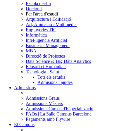
Escola d'estiu
Doctorat
Per l'àrea d'estudi
Arquitectura i Edificació
Art, Animació i Multimèdia
Enginyeries TIC
Informàtica
Intel·ligència Artificial
Business i Management
MBA
Direcció de Projectes
Data Science & Big Data Analytics
Filosofia i Humanitats
Tecnologia i Salut
Tots els estudis
Admisions i ajudes
Admissions
Admissions Graus
Admissions Màsters
Admissions Cursos d'Especialització
FAQs | La Salle Campus Barcelona
Pagaments amb Flywire
El Campus