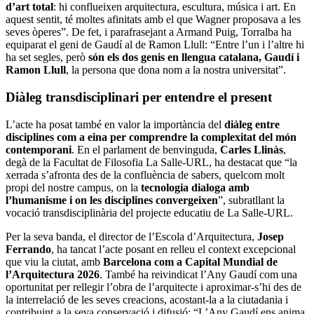
d’art total
: hi conflueixen arquitectura, escultura, música i art. En
aquest sentit, té moltes afinitats amb el que Wagner proposava a les
seves òperes”. De fet, i parafrasejant a Armand Puig, Torralba ha
equiparat el geni de Gaudí al de Ramon Llull: “Entre l’un i l’altre hi
ha set segles, però
són els dos genis en llengua catalana, Gaudí i
Ramon Llull
, la persona que dona nom a la nostra universitat”.
Diàleg transdisciplinari per entendre el present
L’acte ha posat també en valor la importància del
diàleg entre
disciplines com a eina per comprendre la complexitat del món
contemporani
. En el parlament de benvinguda,
Carles Llinàs
,
degà de la Facultat de Filosofia La Salle-URL, ha destacat que “la
xerrada s’afronta des de la confluència de sabers, quelcom molt
propi del nostre campus, on la
tecnologia dialoga amb
l’humanisme i on les disciplines convergeixen
”, subratllant la
vocació transdisciplinària del projecte educatiu de La Salle-URL.
Per la seva banda, el director de l’Escola d’Arquitectura,
Josep
Ferrando
, ha tancat l’acte posant en relleu el context excepcional
que viu la ciutat, amb
Barcelona com a Capital Mundial de
l’Arquitectura 2026
. També ha reivindicat l’Any Gaudí com una
oportunitat per rellegir l’obra de l’arquitecte i aproximar-s’hi des de
la interrelació de les seves creacions, acostant-la a la ciutadania i
contribuint a la seva conservació i difusió: “L’Any Gaudí ens anima