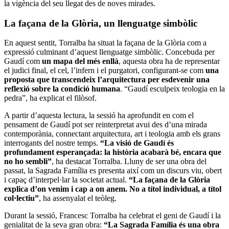
la vigència del seu llegat des de noves mirades.
La façana de la Glòria, un llenguatge simbòlic
En aquest sentit, Torralba ha situat la façana de la Glòria com a
expressió culminant d’aquest llenguatge simbòlic. Concebuda per
Gaudí com
un mapa del més enllà
, aquesta obra ha de representar
el judici final, el cel, l’infern i el purgatori, configurant-se com
una
proposta que transcendeix l’arquitectura per esdevenir una
reflexió sobre la condició humana
. “Gaudí esculpeix teologia en la
pedra”, ha explicat el filòsof.
A partir d’aquesta lectura, la sessió ha aprofundit en com el
pensament de Gaudí pot ser reinterpretat avui des d’una mirada
contemporània, connectant arquitectura, art i teologia amb els grans
interrogants del nostre temps.
“La visió de Gaudí és
profundament esperançada: la història acabarà bé, encara que
no ho sembli”
, ha destacat Torralba. Lluny de ser una obra del
passat, la Sagrada Família es presenta així com un discurs viu, obert
i capaç d’interpel·lar la societat actual.
“La façana de la Glòria
explica d’on venim i cap a on anem. No a títol individual, a títol
col·lectiu”
, ha assenyalat el teòleg.
Durant la sessió, Francesc Torralba ha celebrat el geni de Gaudí i la
genialitat de la seva gran obra:
“La Sagrada Família és una obra