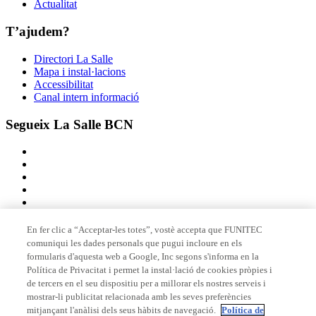
Actualitat
T’ajudem?
Directori La Salle
Mapa i instal·lacions
Accessibilitat
Canal intern informació
Segueix La Salle BCN
En fer clic a “Acceptar-les totes”, vostè accepta que FUNITEC
comuniqui les dades personals que pugui incloure en els
Membre de
formularis d'aquesta web a Google, Inc segons s'informa en la
Política de Privacitat i permet la instal·lació de cookies pròpies i
de tercers en el seu dispositiu per a millorar els nostres serveis i
mostrar-li publicitat relacionada amb les seves preferències
Acreditacions
mitjançant l'anàlisi dels seus hàbits de navegació.
Política de