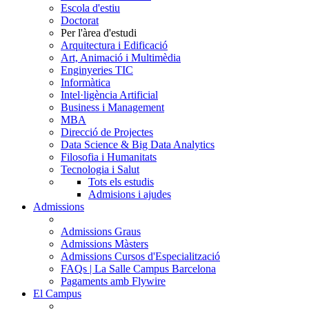
Escola d'estiu
Doctorat
Per l'àrea d'estudi
Arquitectura i Edificació
Art, Animació i Multimèdia
Enginyeries TIC
Informàtica
Intel·ligència Artificial
Business i Management
MBA
Direcció de Projectes
Data Science & Big Data Analytics
Filosofia i Humanitats
Tecnologia i Salut
Tots els estudis
Admisions i ajudes
Admissions
Admissions Graus
Admissions Màsters
Admissions Cursos d'Especialització
FAQs | La Salle Campus Barcelona
Pagaments amb Flywire
El Campus