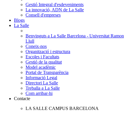
Gestió Integral d'esdeveniments
La innovació, ADN de La Salle
Consell d'empreses
Blogs
La Salle
Benvinguts a La Salle Barcelona - Universitat Ramon
Llull
Coneix-nos
Organització i estructura
Escoles i Facultats
Gestió de la qualitat
Model acadèmic
Portal de Transparència
Informació Legal
Directori La Salle
Treballa a La Salle
Com arribar-hi
Contacte
LA SALLE CAMPUS BARCELONA