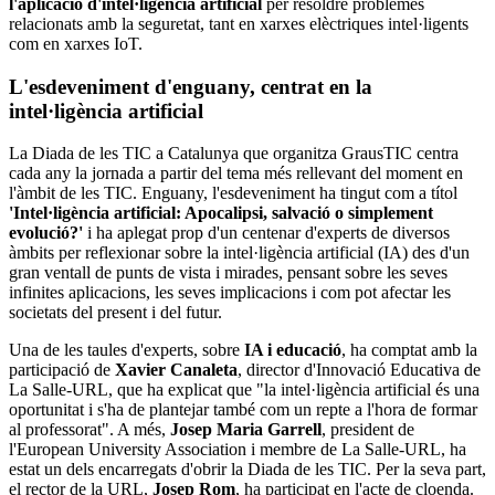
l'aplicació d'intel·ligència artificial
per resoldre problemes
relacionats amb la seguretat, tant en xarxes elèctriques intel·ligents
com en xarxes IoT.
L'esdeveniment d'enguany, centrat en la
intel·ligència artificial
La Diada de les TIC a Catalunya que organitza GrausTIC centra
cada any la jornada a partir del tema més rellevant del moment en
l'àmbit de les TIC. Enguany, l'esdeveniment ha tingut com a títol
'Intel·ligència artificial: Apocalipsi, salvació o simplement
evolució?'
i ha aplegat prop d'un centenar d'experts de diversos
àmbits per reflexionar sobre la intel·ligència artificial (IA) des d'un
gran ventall de punts de vista i mirades, pensant sobre les seves
infinites aplicacions, les seves implicacions i com pot afectar les
societats del present i del futur.
Una de les taules d'experts, sobre
IA i educació
, ha comptat amb la
participació de
Xavier Canaleta
, director d'Innovació Educativa de
La Salle-URL, que ha explicat que "la intel·ligència artificial és una
oportunitat i s'ha de plantejar també com un repte a l'hora de formar
al professorat". A més,
Josep Maria Garrell
, president de
l'European University Association i membre de La Salle-URL, ha
estat un dels encarregats d'obrir la Diada de les TIC. Per la seva part,
el rector de la URL,
Josep Rom
, ha participat en l'acte de cloenda.