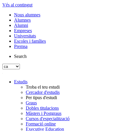
Vés al contingut
Nous alumnes
Alumnes
Alumni
Empreses
Universitats
Escoles i famílies
Premsa
Search
Estudis
Troba el teu estudi
Cercador d'estudis
Per tipus d'estudi
Graus
Dobles titulacions
Màsters i Postgraus
Cursos d'especialització
Formació online
Executive Education