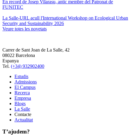
En record de Josep Vilarasu, antic membre del Patronat de
FUNITEC
La Salle-URL acull l'International Workshop on Ecological Urban
Security and Sustainability 2026
Veure totes les novetats
Carrer de Sant Joan de La Salle, 42
08022 Barcelona
Espanya
Tel.
(+34) 932902400
Estudis
Admissions
El Campus
Recerca
Empresa
Blogs
La Salle
Contacte
Actualitat
T’ajudem?