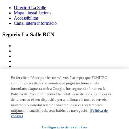
Directori La Salle
Mapa i instal·lacions
Accessibilitat
Canal intern informació
Segueix La Salle BCN
En fer clic a “Acceptar-les totes”, vostè accepta que FUNITEC
comuniqui les dades personals que pugui incloure en els
Membre de
formularis d'aquesta web a Google, Inc segons s'informa en la
Política de Privacitat i permet la instal·lació de cookies pròpies i
de tercers en el seu dispositiu per a millorar els nostres serveis i
mostrar-li publicitat relacionada amb les seves preferències
Acreditacions
mitjançant l'anàlisi dels seus hàbits de navegació.
Política de
cookies
© 2026 La Salle Campus Barcelona - URL |
Avís legal
|
Política de
Configuració de les cookies