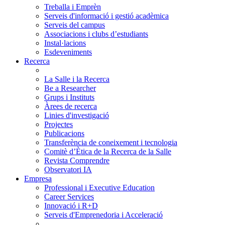
Treballa i Emprèn
Serveis d'informació i gestió acadèmica
Serveis del campus
Associacions i clubs d’estudiants
Instal·lacions
Esdeveniments
Recerca
La Salle i la Recerca
Be a Researcher
Grups i Instituts
Àrees de recerca
Linies d'investigació
Projectes
Publicacions
Transferència de coneixement i tecnologia
Comitè d’Ètica de la Recerca de la Salle
Revista Comprendre
Observatori IA
Empresa
Professional i Executive Education
Career Services
Innovació i R+D
Serveis d'Emprenedoria i Acceleració