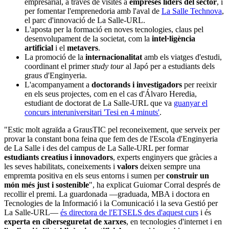
empresarial, a través de visites a
empreses líders del sector
, i
per fomentar l'emprenedoria amb l'aval de
La Salle Technova
,
el parc d'innovació de La Salle-URL.
L'aposta per la formació en noves tecnologies, claus pel
desenvolupament de la societat, com la
intel·ligència
artificial
i el
metavers
.
La promoció de la
internacionalitat
amb els viatges d'estudi,
coordinant el primer
study tour
al Japó per a estudiants dels
graus d'Enginyeria.
L'acompanyament a
doctorands i investigadors
per reeixir
en els seus projectes, com en el cas d'Álvaro Heredia,
estudiant de doctorat de La Salle-URL que va
guanyar el
concurs interuniversitari 'Tesi en 4 minuts'
.
"Estic molt agraïda a GrausTIC pel reconeixement, que serveix per
provar la constant bona feina que fem des de l'Escola d'Enginyeria
de La Salle i des del campus de La Salle-URL per formar
estudiants creatius i innovadors
, experts enginyers que gràcies a
les seves habilitats, coneixements i
valors
deixen sempre una
empremta positiva en els seus entorns i sumen per
construir un
món més just i sostenible
", ha explicat Guiomar Corral després de
recollir el premi. La guardonada ―graduada, MBA i doctora en
Tecnologies de la Informació i la Comunicació i la seva Gestió per
La Salle-URL―
és directora de l'ETSELS des d'aquest curs
i és
experta en ciberseguretat de xarxes
, en tecnologies d'internet i en