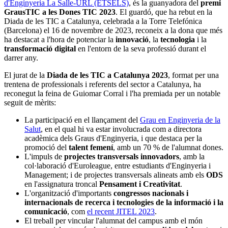
d'Enginyeria La Salle-URL (ETSELS)
, és la guanyadora del
premi
GrausTIC a les Dones TIC 2023
. El guardó, que ha rebut en la
Diada de les TIC a Catalunya, celebrada a la Torre Telefónica
(Barcelona) el 16 de novembre de 2023, reconeix a la dona que més
ha destacat a l'hora de potenciar la
innovació
, la
tecnologia
i la
transformació digital
en l'entorn de la seva professió durant el
darrer any.
El jurat de la
Diada de les TIC a Catalunya 2023
, format per una
trentena de professionals i referents del sector a Catalunya, ha
reconegut la feina de Guiomar Corral i l'ha premiada per un notable
seguit de mèrits:
La participació en el llançament del
Grau en Enginyeria de la
Salut
, en el qual hi va estar involucrada com a directora
acadèmica dels Graus d'Enginyeria, i que destaca per la
promoció del
talent femení
, amb un 70 % de l'alumnat dones.
L'impuls de
projectes transversals innovadors
, amb la
col·laboració d'Euroleague, entre estudiants d'Enginyeria i
Management; i de projectes transversals alineats amb els
ODS
en l'assignatura troncal
Pensament i Creativitat
.
L'organització d'importants
congressos nacionals i
internacionals de recerca i tecnologies de la informació i la
comunicació
, com
el recent JITEL 2023
.
El treball per vincular l'alumnat del campus amb el món