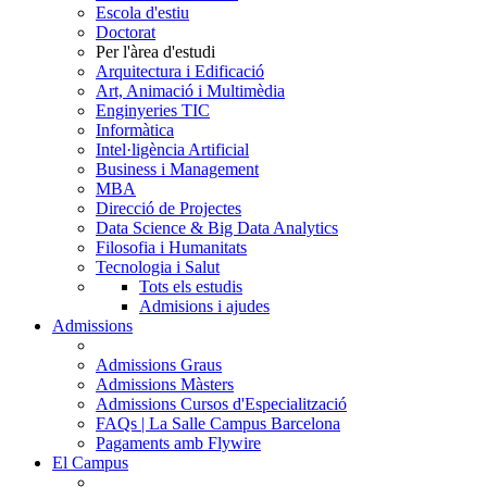
Escola d'estiu
Doctorat
Per l'àrea d'estudi
Arquitectura i Edificació
Art, Animació i Multimèdia
Enginyeries TIC
Informàtica
Intel·ligència Artificial
Business i Management
MBA
Direcció de Projectes
Data Science & Big Data Analytics
Filosofia i Humanitats
Tecnologia i Salut
Tots els estudis
Admisions i ajudes
Admissions
Admissions Graus
Admissions Màsters
Admissions Cursos d'Especialització
FAQs | La Salle Campus Barcelona
Pagaments amb Flywire
El Campus