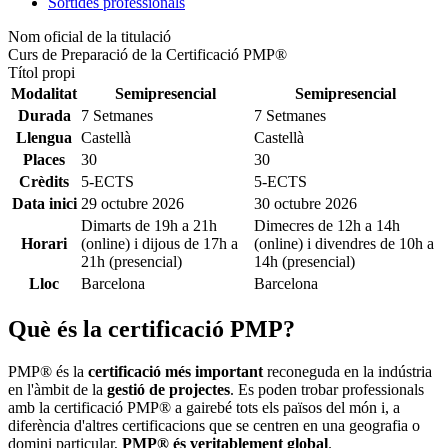
Sortides professionals
Nom oficial de la titulació
Curs de Preparació de la Certificació PMP®
Títol propi
Modalitat
Semipresencial
Semipresencial
Durada
7 Setmanes
7 Setmanes
Llengua
Castellà
Castellà
Places
30
30
Crèdits
5-ECTS
5-ECTS
Data inici
29 octubre 2026
30 octubre 2026
Dimarts de 19h a 21h
Dimecres de 12h a 14h
Horari
(online) i dijous de 17h a
(online) i divendres de 10h a
21h (presencial)
14h (presencial)
Lloc
Barcelona
Barcelona
Què és la certificació PMP?
PMP® és la
certificació més important
reconeguda en la indústria
en l'àmbit de la
gestió de projectes
. Es poden trobar professionals
amb la certificació PMP® a gairebé tots els països del món i, a
diferència d'altres certificacions que se centren en una geografia o
domini particular,
PMP® és veritablement global
.