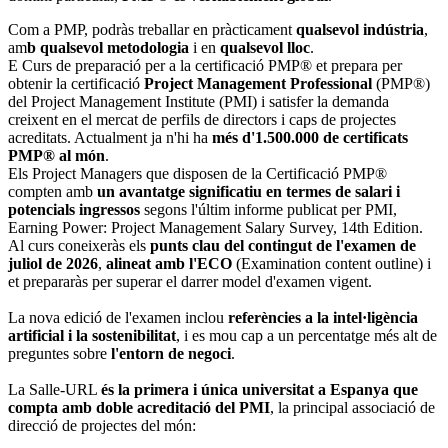
Com a PMP, podràs treballar en pràcticament
qualsevol indústria
,
am
b qualsevol metodologia
i en
qualsevol lloc
.
E Curs de preparació per a la certificació PMP® et prepara per
obtenir la certificació
Project Management Professional
(PMP®)
del Project Management Institute (PMI) i satisfer la demanda
creixent en el mercat de perfils de directors i caps de projectes
acreditats. Actualment ja n'hi ha
més d'1.500.000 de certificats
PMP® al món
.
Els Project Managers que disposen de la Certificació PMP®
compten amb
un avantatge significatiu en termes de salari i
potencials ingressos
segons l'últim informe publicat per PMI,
Earning Power: Project Management Salary Survey, 14th Edition.
Al curs coneixeràs els
punts clau del contingut de l'examen de
juliol de 2026
,
alineat amb l'ECO
(Examination content outline) i
et prepararàs per superar el darrer model d'examen vigent.
La nova edició de l'examen inclou
referències a la intel·ligència
artificial i la sostenibilitat
, i es mou cap a un percentatge més alt de
preguntes sobre
l'entorn de negoci
.
La Salle-URL
és la primera i única universitat a Espanya que
compta amb doble acreditació del PMI
, la principal associació de
direcció de projectes del món: