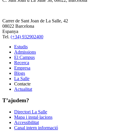
C. Sant Joan d La Salle 38, 08022, Barcelona
Carrer de Sant Joan de La Salle, 42
08022 Barcelona
Espanya
Tel.
(+34) 932902400
Estudis
Admissions
El Campus
Recerca
Empresa
Blogs
La Salle
Contacte
Actualitat
T’ajudem?
Directori La Salle
Mapa i instal·lacions
Accessibilitat
Canal intern informació