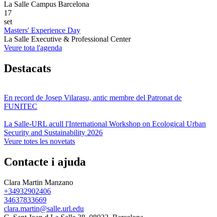
La Salle Campus Barcelona
17
set
Masters' Experience Day
La Salle Executive & Professional Center
Veure tota l'agenda
Destacats
En record de Josep Vilarasu, antic membre del Patronat de
FUNITEC
La Salle-URL acull l'International Workshop on Ecological Urban
Security and Sustainability 2026
Veure totes les novetats
Contacte i ajuda
Clara Martin Manzano
+34932902406
34637833669
clara.martin@salle.url.edu