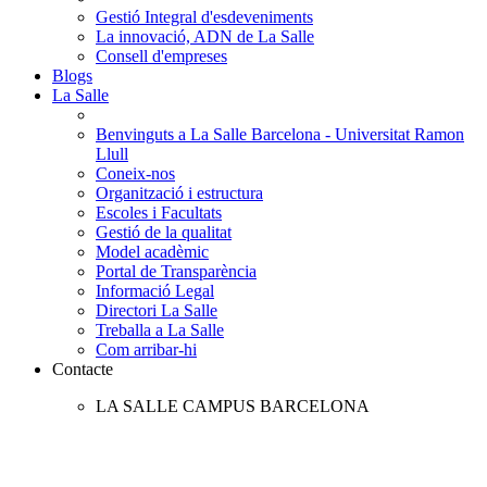
Gestió Integral d'esdeveniments
La innovació, ADN de La Salle
Consell d'empreses
Blogs
La Salle
Benvinguts a La Salle Barcelona - Universitat Ramon
Llull
Coneix-nos
Organització i estructura
Escoles i Facultats
Gestió de la qualitat
Model acadèmic
Portal de Transparència
Informació Legal
Directori La Salle
Treballa a La Salle
Com arribar-hi
Contacte
LA SALLE CAMPUS BARCELONA