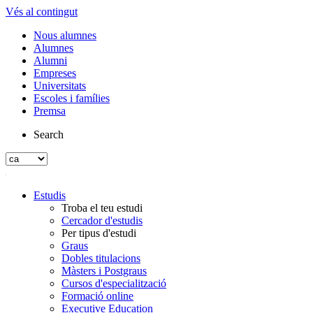
Vés al contingut
Nous alumnes
Alumnes
Alumni
Empreses
Universitats
Escoles i famílies
Premsa
Search
Estudis
Troba el teu estudi
Cercador d'estudis
Per tipus d'estudi
Graus
Dobles titulacions
Màsters i Postgraus
Cursos d'especialització
Formació online
Executive Education