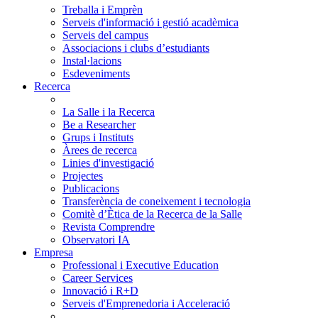
Treballa i Emprèn
Serveis d'informació i gestió acadèmica
Serveis del campus
Associacions i clubs d’estudiants
Instal·lacions
Esdeveniments
Recerca
La Salle i la Recerca
Be a Researcher
Grups i Instituts
Àrees de recerca
Linies d'investigació
Projectes
Publicacions
Transferència de coneixement i tecnologia
Comitè d’Ètica de la Recerca de la Salle
Revista Comprendre
Observatori IA
Empresa
Professional i Executive Education
Career Services
Innovació i R+D
Serveis d'Emprenedoria i Acceleració