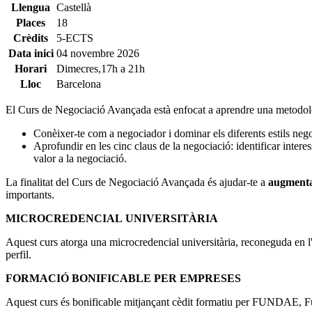
Llengua
Castellà
Places
18
Crèdits
5-ECTS
Data inici
04 novembre 2026
Horari
Dimecres,17h a 21h
Lloc
Barcelona
El Curs de Negociació Avançada està enfocat a aprendre una metodo
Conèixer-te com a negociador i dominar els diferents estils neg
Aprofundir en les cinc claus de la negociació: identificar intere
valor a la negociació.
La finalitat del Curs de Negociació Avançada és ajudar-te a
augmentar
importants.
MICROCREDENCIAL UNIVERSITÀRIA
Aquest curs atorga una microcredencial universitària, reconeguda en l
perfil.
FORMACIÓ BONIFICABLE PER EMPRESES
Aquest curs és bonificable mitjançant cèdit formatiu per FUNDAE, F