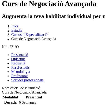
Curs de Negociació Avançada
Augmenta la teva habilitat individual per 
Inici
Estudis
Cursos d’Especialització
Curs de Negociació Avançada
Nid:
22199
Presentació
Objectius
Requisits
Pla d'estudis
Metodologia
Professorat
Sortides professionals
Nom oficial de la titulació
Curs de Negociació Avançada
Modalitat
Presencial
Durada
6 Setmanes