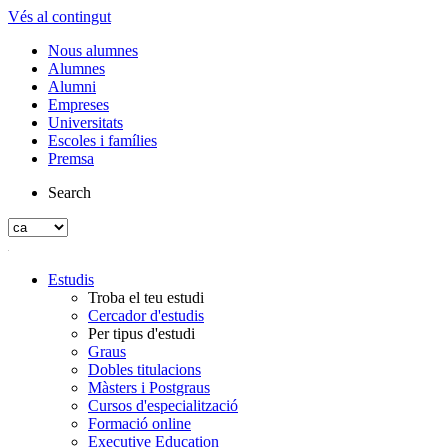
Vés al contingut
Nous alumnes
Alumnes
Alumni
Empreses
Universitats
Escoles i famílies
Premsa
Search
Estudis
Troba el teu estudi
Cercador d'estudis
Per tipus d'estudi
Graus
Dobles titulacions
Màsters i Postgraus
Cursos d'especialització
Formació online
Executive Education