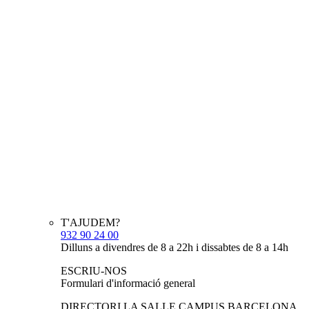
T'AJUDEM?
932 90 24 00
Dilluns a divendres de 8 a 22h i dissabtes de 8 a 14h
ESCRIU-NOS
Formulari d'informació general
DIRECTORI LA SALLE CAMPUS BARCELONA