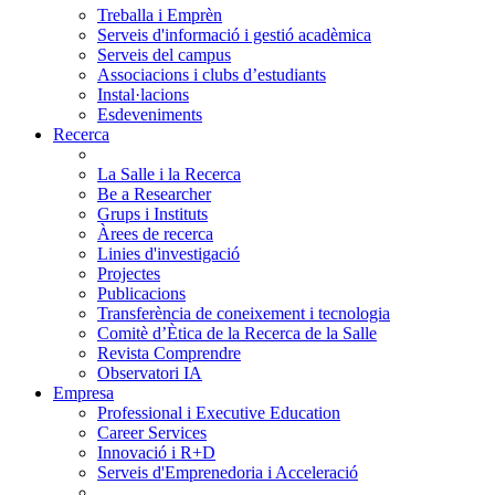
Treballa i Emprèn
Serveis d'informació i gestió acadèmica
Serveis del campus
Associacions i clubs d’estudiants
Instal·lacions
Esdeveniments
Recerca
La Salle i la Recerca
Be a Researcher
Grups i Instituts
Àrees de recerca
Linies d'investigació
Projectes
Publicacions
Transferència de coneixement i tecnologia
Comitè d’Ètica de la Recerca de la Salle
Revista Comprendre
Observatori IA
Empresa
Professional i Executive Education
Career Services
Innovació i R+D
Serveis d'Emprenedoria i Acceleració