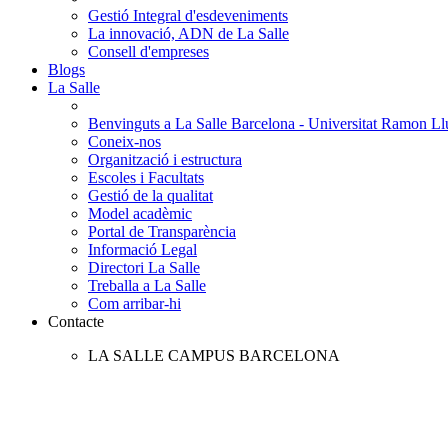
Gestió Integral d'esdeveniments
La innovació, ADN de La Salle
Consell d'empreses
Blogs
La Salle
Benvinguts a La Salle Barcelona - Universitat Ramon Llu
Coneix-nos
Organització i estructura
Escoles i Facultats
Gestió de la qualitat
Model acadèmic
Portal de Transparència
Informació Legal
Directori La Salle
Treballa a La Salle
Com arribar-hi
Contacte
LA SALLE CAMPUS BARCELONA