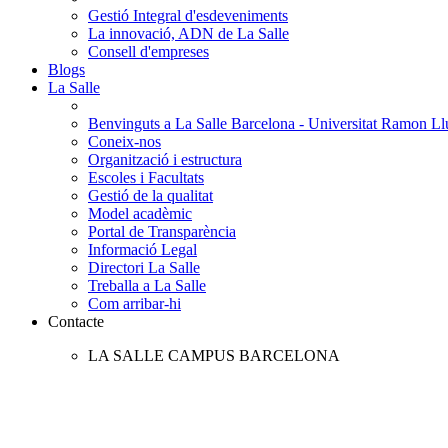
Gestió Integral d'esdeveniments
La innovació, ADN de La Salle
Consell d'empreses
Blogs
La Salle
Benvinguts a La Salle Barcelona - Universitat Ramon Llu
Coneix-nos
Organització i estructura
Escoles i Facultats
Gestió de la qualitat
Model acadèmic
Portal de Transparència
Informació Legal
Directori La Salle
Treballa a La Salle
Com arribar-hi
Contacte
LA SALLE CAMPUS BARCELONA