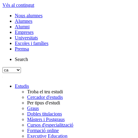
Vés al contingut
Nous alumnes
Alumnes
Alumni
Empreses
Universitats
Escoles i famílies
Premsa
Search
Estudis
Troba el teu estudi
Cercador d'estudis
Per tipus d'estudi
Graus
Dobles titulacions
Màsters i Postgraus
Cursos d'especialització
Formació online
Executive Education