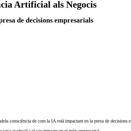
ia Artificial als Negocis
presa de decisions empresarials
ndràs consciència de com la IA està impactant en la presa de decisions e
la seva evolució i el seu impacte en el món empresarial.