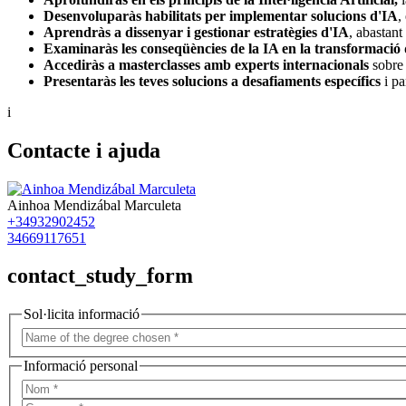
Desenvoluparàs habilitats per implementar solucions d'IA
,
Aprendràs a dissenyar i gestionar estratègies d'IA
, abastant
Examinaràs les conseqüències de la IA en la transformació d
Accediràs a masterclasses amb experts internacionals
sobre
Presentaràs les teves solucions a desafiaments específics
i pa
i
Contacte i ajuda
Ainhoa Mendizábal Marculeta
+34932902452
34669117651
contact_study_form
Sol·licita informació
Informació personal