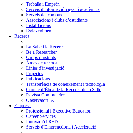
Treballa i Emprèn
Serveis d'informació i gestió acadèmica
Serveis del campus
Associacions i clubs d’estudiants
Instal·lacions
Esdeveniments
Recerca
La Salle i la Recerca
Be a Researcher
Grups i Instituts
Àrees de recerca
Linies d'investigació
Projectes
Publicacions
Transferència de coneixement i tecnologia
Comitè d’Ètica de la Recerca de la Salle
Revista Comprendre
Observatori IA
Empresa
Professional i Executive Education
Career Services
Innovació i R+D
Serveis d'Emprenedoria i Acceleració