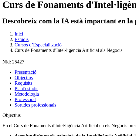
Curs de Fonaments d'Intel·ligènc
Descobreix com la IA està impactant en la 
Inici
Estudis
Cursos d’Especialització
Curs de Fonaments d'Intel·ligència Artificial als Negocis
Nid:
25427
Presentació
Objectius
Requisits
Pla d'estudis
Metodologia
Professorat
Sortides professionals
Objectius
En el Curs de Fonaments d'Intel·ligència Artificial en els Negocis pre
Aprofundiràs en els principis de la Intel·ligència Artificial,