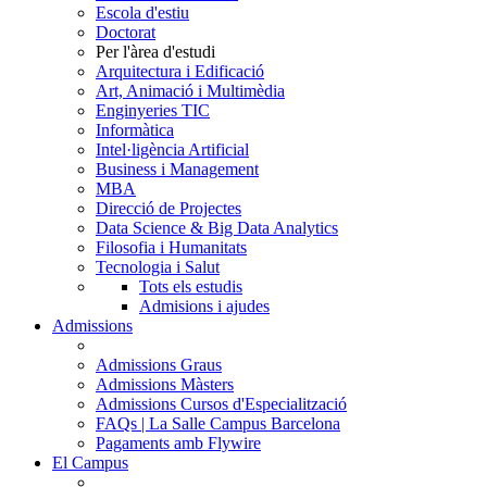
Escola d'estiu
Doctorat
Per l'àrea d'estudi
Arquitectura i Edificació
Art, Animació i Multimèdia
Enginyeries TIC
Informàtica
Intel·ligència Artificial
Business i Management
MBA
Direcció de Projectes
Data Science & Big Data Analytics
Filosofia i Humanitats
Tecnologia i Salut
Tots els estudis
Admisions i ajudes
Admissions
Admissions Graus
Admissions Màsters
Admissions Cursos d'Especialització
FAQs | La Salle Campus Barcelona
Pagaments amb Flywire
El Campus