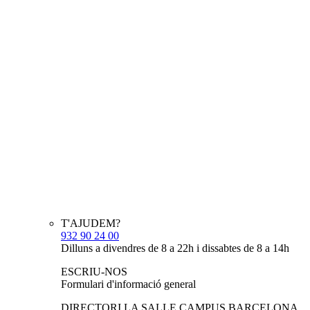
T'AJUDEM?
932 90 24 00
Dilluns a divendres de 8 a 22h i dissabtes de 8 a 14h
ESCRIU-NOS
Formulari d'informació general
DIRECTORI LA SALLE CAMPUS BARCELONA