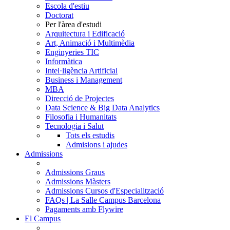
Escola d'estiu
Doctorat
Per l'àrea d'estudi
Arquitectura i Edificació
Art, Animació i Multimèdia
Enginyeries TIC
Informàtica
Intel·ligència Artificial
Business i Management
MBA
Direcció de Projectes
Data Science & Big Data Analytics
Filosofia i Humanitats
Tecnologia i Salut
Tots els estudis
Admisions i ajudes
Admissions
Admissions Graus
Admissions Màsters
Admissions Cursos d'Especialització
FAQs | La Salle Campus Barcelona
Pagaments amb Flywire
El Campus