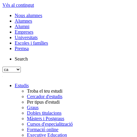
Vés al contingut
Nous alumnes
Alumnes
Alumni
Empreses
Universitats
Escoles i famílies
Premsa
Search
Estudis
Troba el teu estudi
Cercador d'estudis
Per tipus d'estudi
Graus
Dobles titulacions
Màsters i Postgraus
Cursos d'especialització
Formació online
Executive Education