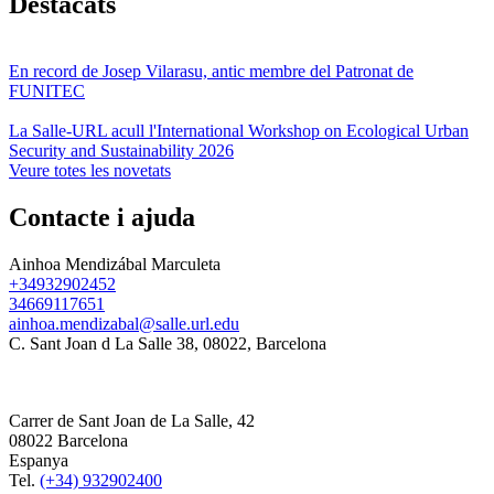
Destacats
En record de Josep Vilarasu, antic membre del Patronat de
FUNITEC
La Salle-URL acull l'International Workshop on Ecological Urban
Security and Sustainability 2026
Veure totes les novetats
Contacte i ajuda
Ainhoa Mendizábal Marculeta
+34932902452
34669117651
ainhoa.mendizabal@salle.url.edu
C. Sant Joan d La Salle 38, 08022, Barcelona
Carrer de Sant Joan de La Salle, 42
08022 Barcelona
Espanya
Tel.
(+34) 932902400