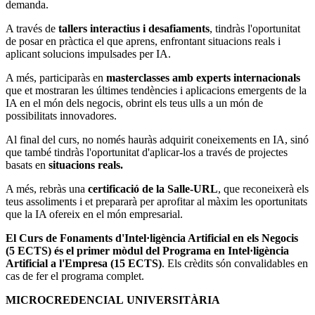
demanda.
A través de
tallers interactius i desafiaments
, tindràs l'oportunitat
de posar en pràctica el que aprens, enfrontant situacions reals i
aplicant solucions impulsades per IA.
A més, participaràs en
masterclasses amb experts internacionals
que et mostraran les últimes tendències i aplicacions emergents de la
IA en el món dels negocis, obrint els teus ulls a un món de
possibilitats innovadores.
Al final del curs, no només hauràs adquirit coneixements en IA, sinó
que també tindràs l'oportunitat d'aplicar-los a través de projectes
basats en
situacions reals.
A més, rebràs una
certificació de la Salle-URL
, que reconeixerà els
teus assoliments i et prepararà per aprofitar al màxim les oportunitats
que la IA ofereix en el món empresarial.
El Curs de Fonaments d'Intel·ligència Artificial en els Negocis
(5 ECTS) és el primer mòdul del Programa en Intel·ligència
Artificial a l'Empresa (15 ECTS)
. Els crèdits són convalidables en
cas de fer el programa complet.
MICROCREDENCIAL UNIVERSITÀRIA