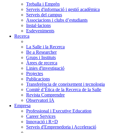
Treballa i Emprèn
Serveis d'informació i gestió acadèmica
Serveis del campus
Associacions i clubs d’estudiants
Instal·lacions
Esdeveniments
Recerca
La Salle i la Recerca
Be a Researcher
Grups i Instituts
Àrees de recerca
Linies d'investigació
Projectes
Publicacions
Transferència de coneixement i tecnologia
Comitè d’Ètica de la Recerca de la Salle
Revista Comprendre
Observatori IA
Empresa
Professional i Executive Education
Career Services
Innovació i R+D
Serveis d'Emprenedoria i Acceleració