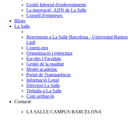
Gestió Integral d'esdeveniments
La innovació, ADN de La Salle
Consell d'empreses
Blogs
La Salle
Benvinguts a La Salle Barcelona - Universitat Ramon
Llull
Coneix-nos
Organització i estructura
Escoles i Facultats
Gestió de la qualitat
Model acadèmic
Portal de Transparència
Informació Legal
Directori La Salle
Treballa a La Salle
Com arribar-hi
Contacte
LA SALLE CAMPUS BARCELONA