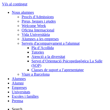
Vés al contingut
Nous alumnes
Procés d'Admissions
Preus, beques i ajudes
Welcome Week
Oficina Internacional
Vida Universitària
Alumnes a les empreses
Serveis d'acompanyament a l'alumnat
Pla d’Acollida
Tutories
Atenció a la diversitat
Servei d’Orientació Psicopedagògica La Salle
(SOP)
Classes de suport a l’aprenentatge
Viure a Barcelona
Alumnes
Alumni
Empreses
Universitats
Escoles i famílies
Premsa
Search