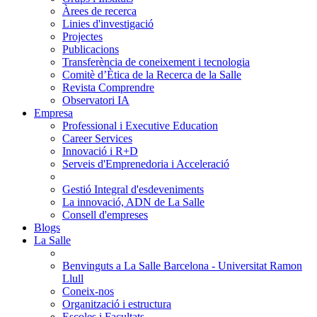
Àrees de recerca
Linies d'investigació
Projectes
Publicacions
Transferència de coneixement i tecnologia
Comitè d’Ètica de la Recerca de la Salle
Revista Comprendre
Observatori IA
Empresa
Professional i Executive Education
Career Services
Innovació i R+D
Serveis d'Emprenedoria i Acceleració
Gestió Integral d'esdeveniments
La innovació, ADN de La Salle
Consell d'empreses
Blogs
La Salle
Benvinguts a La Salle Barcelona - Universitat Ramon
Llull
Coneix-nos
Organització i estructura
Escoles i Facultats