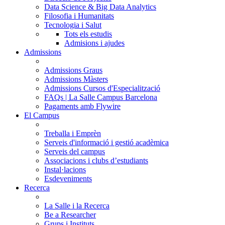
Data Science & Big Data Analytics
Filosofia i Humanitats
Tecnologia i Salut
Tots els estudis
Admisions i ajudes
Admissions
Admissions Graus
Admissions Màsters
Admissions Cursos d'Especialització
FAQs | La Salle Campus Barcelona
Pagaments amb Flywire
El Campus
Treballa i Emprèn
Serveis d'informació i gestió acadèmica
Serveis del campus
Associacions i clubs d’estudiants
Instal·lacions
Esdeveniments
Recerca
La Salle i la Recerca
Be a Researcher
Grups i Instituts