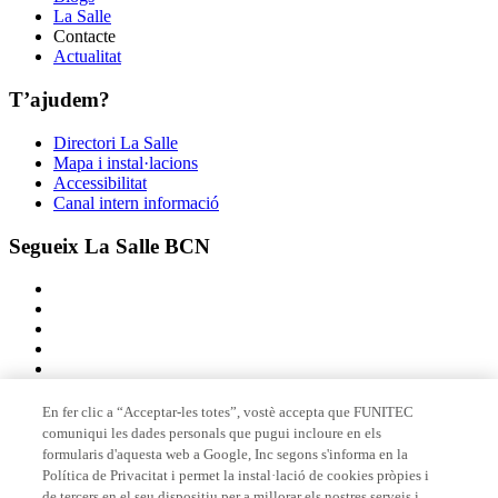
La Salle
Contacte
Actualitat
T’ajudem?
Directori La Salle
Mapa i instal·lacions
Accessibilitat
Canal intern informació
Segueix La Salle BCN
En fer clic a “Acceptar-les totes”, vostè accepta que FUNITEC
comuniqui les dades personals que pugui incloure en els
Membre de
formularis d'aquesta web a Google, Inc segons s'informa en la
Política de Privacitat i permet la instal·lació de cookies pròpies i
de tercers en el seu dispositiu per a millorar els nostres serveis i