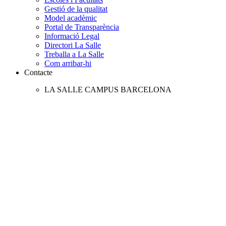
Gestió de la qualitat
Model acadèmic
Portal de Transparència
Informació Legal
Directori La Salle
Treballa a La Salle
Com arribar-hi
Contacte
LA SALLE CAMPUS BARCELONA