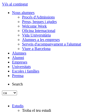
Vés al contingut
Nous alumnes
Procés d'Admissions
Preus, beques i ajudes
Welcome Week
Oficina Internacional
Vida Universitària
Alumnes a les empreses
Serveis d'acompanyament a l'alumnat
Viure a Barcelona
Alumnes
Alumni
Empreses
Universitats
Escoles i famílies
Premsa
Search
Estudis
Troba el teu estudi