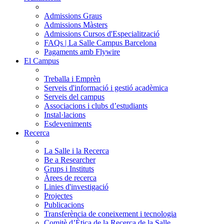
Admissions Graus
Admissions Màsters
Admissions Cursos d'Especialització
FAQs | La Salle Campus Barcelona
Pagaments amb Flywire
El Campus
Treballa i Emprèn
Serveis d'informació i gestió acadèmica
Serveis del campus
Associacions i clubs d’estudiants
Instal·lacions
Esdeveniments
Recerca
La Salle i la Recerca
Be a Researcher
Grups i Instituts
Àrees de recerca
Linies d'investigació
Projectes
Publicacions
Transferència de coneixement i tecnologia
Comitè d’Ètica de la Recerca de la Salle