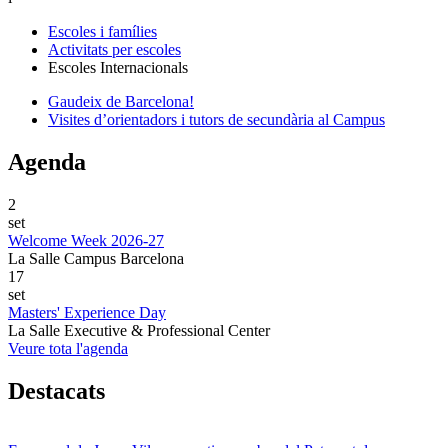
Escoles i famílies
Activitats per escoles
Escoles Internacionals
Gaudeix de Barcelona!
Visites d’orientadors i tutors de secundària al Campus
Agenda
2
set
Welcome Week 2026-27
La Salle Campus Barcelona
17
set
Masters' Experience Day
La Salle Executive & Professional Center
Veure tota l'agenda
Destacats