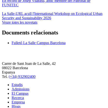
En record de Josep Vilarasu, antic membre del Patronat de
FUNITEC
La Salle-URL acull l'International Workshop on Ecological Urban
Security and Sustainability 2026
Veure totes les novetats
Documents relacionats
Fulletó La Salle Campus Barcelona
Carrer de Sant Joan de La Salle, 42
08022 Barcelona
Espanya
Tel.
(+34) 932902400
Estudis
Admissions
El Campus
Recerca
Empresa
Blogs