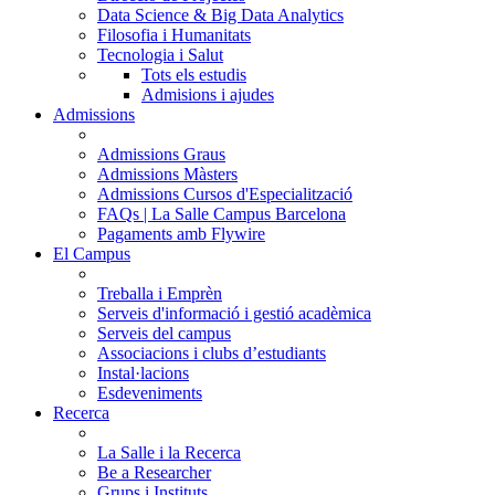
Data Science & Big Data Analytics
Filosofia i Humanitats
Tecnologia i Salut
Tots els estudis
Admisions i ajudes
Admissions
Admissions Graus
Admissions Màsters
Admissions Cursos d'Especialització
FAQs | La Salle Campus Barcelona
Pagaments amb Flywire
El Campus
Treballa i Emprèn
Serveis d'informació i gestió acadèmica
Serveis del campus
Associacions i clubs d’estudiants
Instal·lacions
Esdeveniments
Recerca
La Salle i la Recerca
Be a Researcher
Grups i Instituts