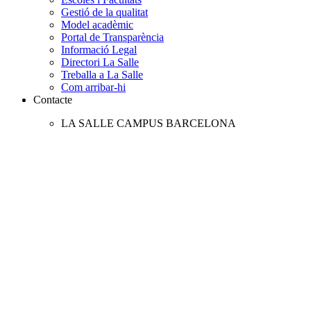
Gestió de la qualitat
Model acadèmic
Portal de Transparència
Informació Legal
Directori La Salle
Treballa a La Salle
Com arribar-hi
Contacte
LA SALLE CAMPUS BARCELONA