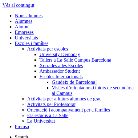
Vés al contingut
Nous alumnes
Alumnes
Alumni
Empreses
Universitats
Escoles i famílies
Activitats per escoles
University Demoday
Tallers a La Salle Campus Barcelona
Xerrades a les Escoles
Ambassador Student
Escoles Internacionals
Gaudeix de Barcelona!
Visites d’orientadors i tutors de secundària
al Campus
Activitats per a futurs alumnes de grau
Activitats pel Professorat
Orientació i acompanyament per a famílies
Els estudis a La Salle
La Universitat
Premsa
Search