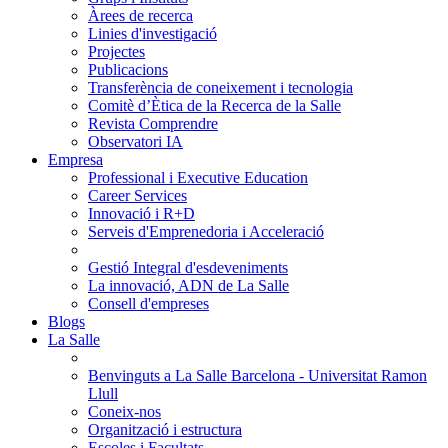
Àrees de recerca
Linies d'investigació
Projectes
Publicacions
Transferència de coneixement i tecnologia
Comitè d’Ètica de la Recerca de la Salle
Revista Comprendre
Observatori IA
Empresa
Professional i Executive Education
Career Services
Innovació i R+D
Serveis d'Emprenedoria i Acceleració
Gestió Integral d'esdeveniments
La innovació, ADN de La Salle
Consell d'empreses
Blogs
La Salle
Benvinguts a La Salle Barcelona - Universitat Ramon
Llull
Coneix-nos
Organització i estructura
Escoles i Facultats