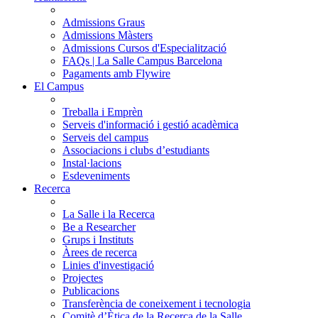
Admissions Graus
Admissions Màsters
Admissions Cursos d'Especialització
FAQs | La Salle Campus Barcelona
Pagaments amb Flywire
El Campus
Treballa i Emprèn
Serveis d'informació i gestió acadèmica
Serveis del campus
Associacions i clubs d’estudiants
Instal·lacions
Esdeveniments
Recerca
La Salle i la Recerca
Be a Researcher
Grups i Instituts
Àrees de recerca
Linies d'investigació
Projectes
Publicacions
Transferència de coneixement i tecnologia
Comitè d’Ètica de la Recerca de la Salle