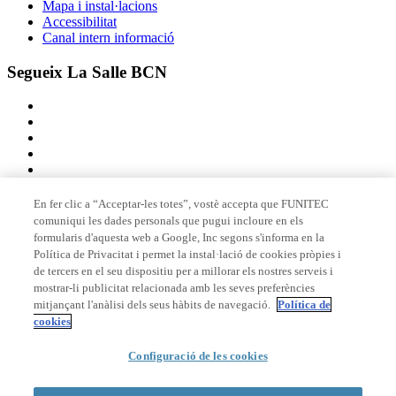
Mapa i instal·lacions
Accessibilitat
Canal intern informació
Segueix La Salle BCN
En fer clic a “Acceptar-les totes”, vostè accepta que FUNITEC
comuniqui les dades personals que pugui incloure en els
Membre de
formularis d'aquesta web a Google, Inc segons s'informa en la
Política de Privacitat i permet la instal·lació de cookies pròpies i
de tercers en el seu dispositiu per a millorar els nostres serveis i
mostrar-li publicitat relacionada amb les seves preferències
Acreditacions
mitjançant l'anàlisi dels seus hàbits de navegació.
Política de
cookies
Configuració de les cookies
© 2026 La Salle Campus Barcelona - URL |
Avís legal
|
Política de
privacitat
|
Política de cookies