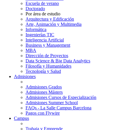
Escuela de verano
Doctorado
Por área de estudio
Arquitectura y Edificación
Arte, Animación y Multimedia
Informática
Ingenierías TIC
Inteligencia Artificial
Business y Management
MBA
Dirección de Proyectos
Data Science & Big Data Analytics
Filosofía y Humanidades
Tecnología y Salud
Admisiones
Admisiones Grados
Admisiones Másters
Admisiones Cursos de Especialización
Admisiones Summer School
FAQs - La Salle Campus Barcelona
Pagos con Flywire
Campus
Trabaja y Emprende