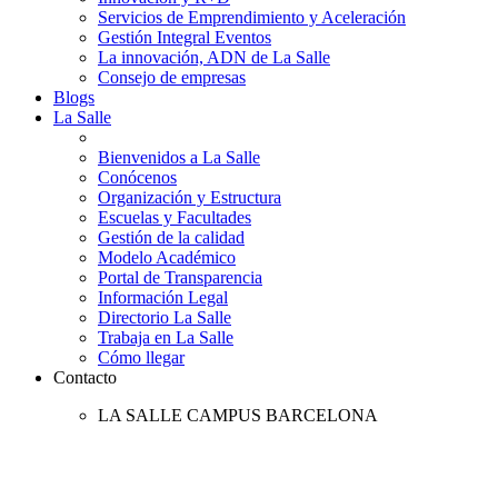
Servicios de Emprendimiento y Aceleración
Gestión Integral Eventos
La innovación, ADN de La Salle
Consejo de empresas
Blogs
La Salle
Bienvenidos a La Salle
Conócenos
Organización y Estructura
Escuelas y Facultades
Gestión de la calidad
Modelo Académico
Portal de Transparencia
Información Legal
Directorio La Salle
Trabaja en La Salle
Cómo llegar
Contacto
LA SALLE CAMPUS BARCELONA