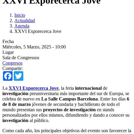
XXVI Exporecerca Jove
Inicio
Actualidad
Agenda
XXVI Exporecerca Jove
Fecha
Miércoles, 5 Marzo, 2025 - 10:00
Lugar
Sala de Congressos
Congresos
Compartir:
Facebook
Twitter
La
XXVI Exporecerca Jove
, la feria
internacional
de
investigación
preuniversitaria más importante del sur de Europa, se
celebra de nuevo en
La Salle Campus Barcelona
. Entre los días
6
de 8 de marzo
jóvenes de secundaria y bachillerato de todo el
mundo presentan sus
proyectos de investigación
en stands
personalizados por ellos mismos, difundiendo y dando a conocer su
investigación
al público.
Como cada año, los principales objetivos del evento son favorecer la