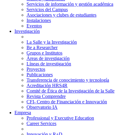
Servicios de información y gestión académica
Servicios del Campus
Asociaciones y clubes de estudiantes
Instalaciones
Eventos
Investigación
La Salle y la Investigación
Be a Researcher
Grupos e Institutos
Áreas de investigación
Líneas de investigación
Proyectos
Publicaciones
Transferencia de conocimiento y tecnología
Acreditación HRS4R
Comité de Ética de la Investigación de la Salle
Revista Comprendre
CFI- Centro de Financiación e Innovación
Observatorio IA
Empresa
Professional y Executive Education
Career Services
Innovación y R+D