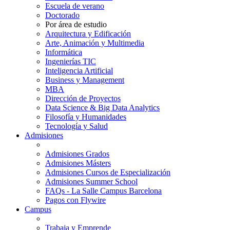
Escuela de verano
Doctorado
Por área de estudio
Arquitectura y Edificación
Arte, Animación y Multimedia
Informática
Ingenierías TIC
Inteligencia Artificial
Business y Management
MBA
Dirección de Proyectos
Data Science & Big Data Analytics
Filosofía y Humanidades
Tecnología y Salud
Admisiones
Admisiones Grados
Admisiones Másters
Admisiones Cursos de Especialización
Admisiones Summer School
FAQs - La Salle Campus Barcelona
Pagos con Flywire
Campus
Trabaja y Emprende