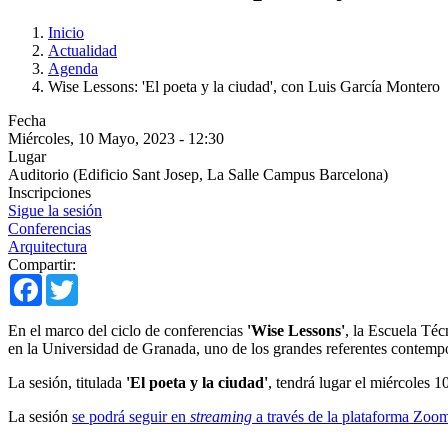
Inicio
Actualidad
Agenda
Wise Lessons: 'El poeta y la ciudad', con Luis García Montero
Fecha
Miércoles, 10 Mayo, 2023 - 12:30
Lugar
Auditorio (Edificio Sant Josep, La Salle Campus Barcelona)
Inscripciones
Sigue la sesión
Conferencias
Arquitectura
Compartir:
Facebook
Twitter
En el marco del ciclo de conferencias
'Wise Lessons'
, la Escuela Té
en la Universidad de Granada, uno de los grandes referentes contempo
La sesión, titulada
'El poeta y la ciudad'
, tendrá lugar el miércoles 
La sesión
se podrá seguir en
streaming
a través de la plataforma Zoo