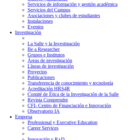
Servicios de información y gestión académica
Servicios del Campus
Asociaciones y clubes de estudiantes
Instalaciones
Eventos
Investigación
La Salle y la Investigación
Be a Researcher
Grupos e Institutos
Áreas de investigación
Líneas de investigación
Proyectos
Publicaciones
Transferencia de conocimiento y tecnología
Acreditación HRS4R
Comité de Ética de la Investigación de la Salle
Revista Comprendre
CFI- Centro de Financiación e Innovación
Observatorio IA
Empresa
Professional y Executive Education
Career Services
Innovación y R+D