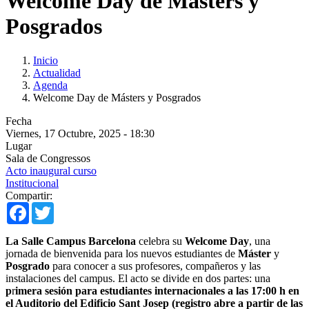
Welcome Day de Másters y
Posgrados
Inicio
Actualidad
Agenda
Welcome Day de Másters y Posgrados
Fecha
Viernes, 17 Octubre, 2025 - 18:30
Lugar
Sala de Congressos
Acto inaugural curso
Institucional
Compartir:
Facebook
Twitter
La Salle Campus Barcelona
celebra su
Welcome Day
, una
jornada de bienvenida para los nuevos estudiantes de
Máster
y
Posgrado
para conocer a sus profesores, compañeros y las
instalaciones del campus. El acto se divide en dos partes: una
p
r
imera sesión para estudiantes internacionales a las 17:00 h en
el Auditorio del Edificio Sant Josep (registro abre a partir de las