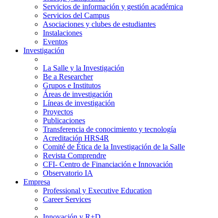
Servicios de información y gestión académica
Servicios del Campus
Asociaciones y clubes de estudiantes
Instalaciones
Eventos
Investigación
La Salle y la Investigación
Be a Researcher
Grupos e Institutos
Áreas de investigación
Líneas de investigación
Proyectos
Publicaciones
Transferencia de conocimiento y tecnología
Acreditación HRS4R
Comité de Ética de la Investigación de la Salle
Revista Comprendre
CFI- Centro de Financiación e Innovación
Observatorio IA
Empresa
Professional y Executive Education
Career Services
Innovación y R+D