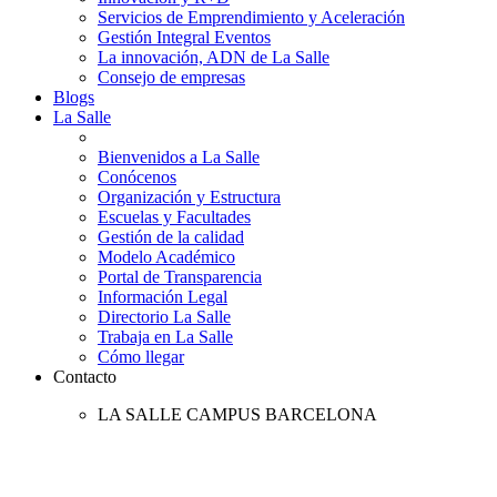
Servicios de Emprendimiento y Aceleración
Gestión Integral Eventos
La innovación, ADN de La Salle
Consejo de empresas
Blogs
La Salle
Bienvenidos a La Salle
Conócenos
Organización y Estructura
Escuelas y Facultades
Gestión de la calidad
Modelo Académico
Portal de Transparencia
Información Legal
Directorio La Salle
Trabaja en La Salle
Cómo llegar
Contacto
LA SALLE CAMPUS BARCELONA