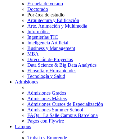
Escuela de verano
Doctorado
Por área de estudio
Arquitectura y Edificación
Arte, Animación y Multimedia
Informática
Ingenierías TIC
Inteligencia Artificial
Business y Management
MBA
Dirección de Proyectos
Data Science & Big Data Analytics
Filosofía y Humanidades
Tecnología y Salud
Admisiones
Admisiones Grados
Admisiones Másters
Admisiones Cursos de Especialización
Admisiones Summer School
FAQs - La Salle Campus Barcelona
Pagos con Flywire
Campus
Trabaja y Emprende