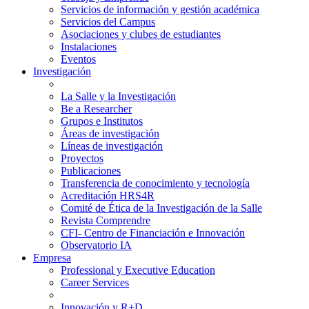
Servicios de información y gestión académica
Servicios del Campus
Asociaciones y clubes de estudiantes
Instalaciones
Eventos
Investigación
La Salle y la Investigación
Be a Researcher
Grupos e Institutos
Áreas de investigación
Líneas de investigación
Proyectos
Publicaciones
Transferencia de conocimiento y tecnología
Acreditación HRS4R
Comité de Ética de la Investigación de la Salle
Revista Comprendre
CFI- Centro de Financiación e Innovación
Observatorio IA
Empresa
Professional y Executive Education
Career Services
Innovación y R+D