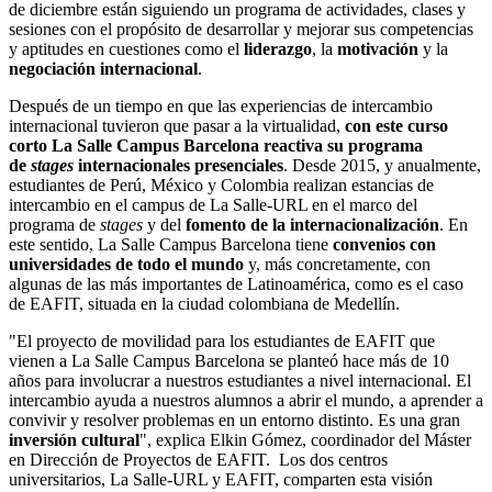
de diciembre están siguiendo un programa de actividades, clases y
sesiones con el propósito de desarrollar y mejorar sus competencias
y aptitudes en cuestiones como el
liderazgo
, la
motivación
y la
negociación internacional
.
Después de un tiempo en que las experiencias de intercambio
internacional tuvieron que pasar a la virtualidad,
con este curso
corto La Salle Campus Barcelona reactiva su programa
de
stages
internacionales presenciales
. Desde 2015, y anualmente,
estudiantes de Perú, México y Colombia realizan estancias de
intercambio en el campus de La Salle-URL en el marco del
programa de
stages
y del
fomento de la internacionalización
. En
este sentido, La Salle Campus Barcelona tiene
convenios con
universidades de todo el mundo
y, más concretamente, con
algunas de las más importantes de Latinoamérica, como es el caso
de EAFIT, situada en la ciudad colombiana de Medellín.
"El proyecto de movilidad para los estudiantes de EAFIT que
vienen a La Salle Campus Barcelona se planteó hace más de 10
años para involucrar a nuestros estudiantes a nivel internacional. El
intercambio ayuda a nuestros alumnos a abrir el mundo, a aprender a
convivir y resolver problemas en un entorno distinto. Es una gran
inversión cultural
", explica Elkin Gómez, coordinador del Máster
en Dirección de Proyectos de EAFIT. Los dos centros
universitarios, La Salle-URL y EAFIT, comparten esta visión