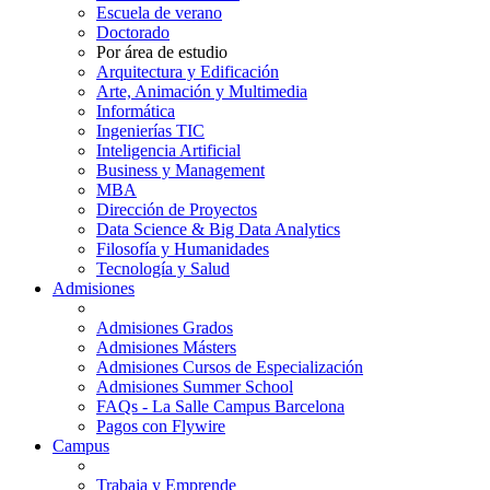
Escuela de verano
Doctorado
Por área de estudio
Arquitectura y Edificación
Arte, Animación y Multimedia
Informática
Ingenierías TIC
Inteligencia Artificial
Business y Management
MBA
Dirección de Proyectos
Data Science & Big Data Analytics
Filosofía y Humanidades
Tecnología y Salud
Admisiones
Admisiones Grados
Admisiones Másters
Admisiones Cursos de Especialización
Admisiones Summer School
FAQs - La Salle Campus Barcelona
Pagos con Flywire
Campus
Trabaja y Emprende