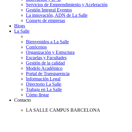
Servicios de Emprendimiento y Aceleración
Gestión Integral Eventos
La innovación, ADN de La Salle
Consejo de empresas
Blogs
La Salle
Bienvenidos a La Salle
Conócenos
Organización y Estructura
Escuelas y Facultades
Gestión de la calidad
Modelo Académico
Portal de Transparencia
Información Legal
Directorio La Salle
Trabaja en La Salle
Cómo llegar
Contacto
LA SALLE CAMPUS BARCELONA