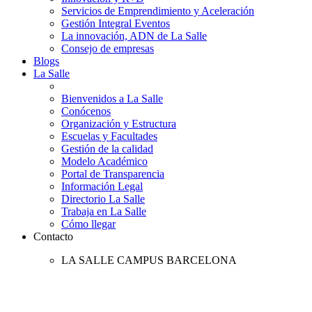
Servicios de Emprendimiento y Aceleración
Gestión Integral Eventos
La innovación, ADN de La Salle
Consejo de empresas
Blogs
La Salle
Bienvenidos a La Salle
Conócenos
Organización y Estructura
Escuelas y Facultades
Gestión de la calidad
Modelo Académico
Portal de Transparencia
Información Legal
Directorio La Salle
Trabaja en La Salle
Cómo llegar
Contacto
LA SALLE CAMPUS BARCELONA