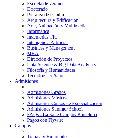
Escuela de verano
Doctorado
Por área de estudio
Arquitectura y Edificación
Arte, Animación y Multimedia
Informática
Ingenierías TIC
Inteligencia Artificial
Business y Management
MBA
Dirección de Proyectos
Data Science & Big Data Analytics
Filosofía y Humanidades
Tecnología y Salud
Admisiones
Admisiones Grados
Admisiones Másters
Admisiones Cursos de Especialización
Admisiones Summer School
FAQs - La Salle Campus Barcelona
Pagos con Flywire
Campus
Trabaja y Emprende