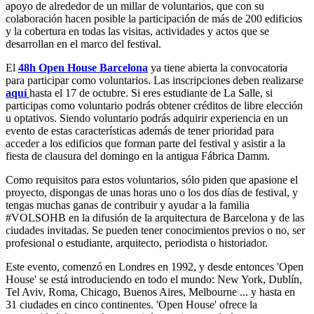
apoyo de alrededor de un millar de voluntarios, que con su
colaboración hacen posible la participación de más de 200 edificios
y la cobertura en todas las visitas, actividades y actos que se
desarrollan en el marco del festival.
El
48h Open House Barcelona
ya tiene abierta la convocatoria
para participar como voluntarios. Las inscripciones deben realizarse
aquí
hasta el 17 de octubre. Si eres estudiante de La Salle, si
participas como voluntario podrás obtener créditos de libre elección
u optativos. Siendo voluntario podrás adquirir experiencia en un
evento de estas características además de tener prioridad para
acceder a los edificios que forman parte del festival y asistir a la
fiesta de clausura del domingo en la antigua Fábrica Damm.
Como requisitos para estos voluntarios, sólo piden que apasione el
proyecto, dispongas de unas horas uno o los dos días de festival, y
tengas muchas ganas de contribuir y ayudar a la familia
#VOLSOHB en la difusión de la arquitectura de Barcelona y de las
ciudades invitadas. Se pueden tener conocimientos previos o no, ser
profesional o estudiante, arquitecto, periodista o historiador.
Este evento, comenzó en Londres en 1992, y desde entonces 'Open
House' se está introduciendo en todo el mundo: New York, Dublín,
Tel Aviv, Roma, Chicago, Buenos Aires, Melbourne ... y hasta en
31 ciudades en cinco continentes. 'Open House' ofrece la