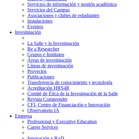
Servicios de información y gestión académica
Servicios del Campus
Asociaciones y clubes de estudiantes
Instalaciones
Eventos
Investigación
La Salle y la Investigación
Be a Researcher
Grupos e Institutos
Áreas de investigación
Líneas de investigación
Proyectos
Publicaciones
Transferencia de conocimiento y tecnología
Acreditación HRS4R
Comité de Ética de la Investigación de la Salle
Revista Comprendre
CFI- Centro de Financiación e Innovación
Observatorio IA
Empresa
Professional y Executive Education
Career Services
Innovación y R+D