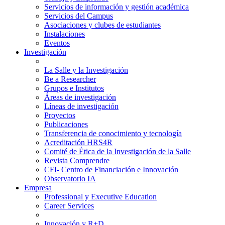
Servicios de información y gestión académica
Servicios del Campus
Asociaciones y clubes de estudiantes
Instalaciones
Eventos
Investigación
La Salle y la Investigación
Be a Researcher
Grupos e Institutos
Áreas de investigación
Líneas de investigación
Proyectos
Publicaciones
Transferencia de conocimiento y tecnología
Acreditación HRS4R
Comité de Ética de la Investigación de la Salle
Revista Comprendre
CFI- Centro de Financiación e Innovación
Observatorio IA
Empresa
Professional y Executive Education
Career Services
Innovación y R+D