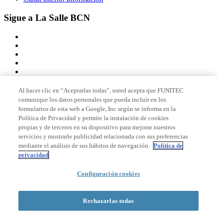
Sigue a La Salle BCN
Al hacer clic en “Aceptarlas todas”, usted acepta que FUNITEC
comunique los datos personales que pueda incluir en los
Miembro de
formularios de esta web a Google, Inc según se informa en la
Política de Privacidad y permite la instalación de cookies
propias y de terceros en su dispositivo para mejorar nuestros
servicios y mostrarle publicidad relacionada con sus preferencias
Acreditaciones
mediante el análisis de sus hábitos de navegación.
Política de
privacidad
© 2026 La Salle Campus Barcelona - URL |
Aviso legal
|
Política de
Configuración cookies
privacidad
|
Política de cookies
Formulario de búsqueda
Rechazarlas todas