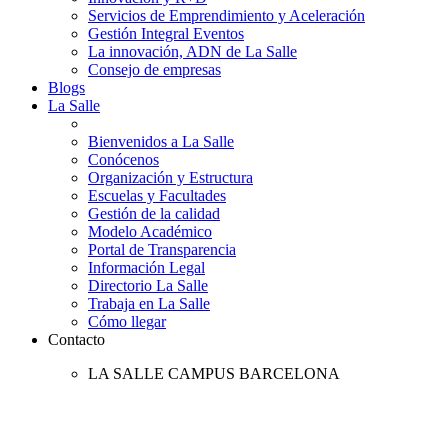
Servicios de Emprendimiento y Aceleración
Gestión Integral Eventos
La innovación, ADN de La Salle
Consejo de empresas
Blogs
La Salle
Bienvenidos a La Salle
Conócenos
Organización y Estructura
Escuelas y Facultades
Gestión de la calidad
Modelo Académico
Portal de Transparencia
Información Legal
Directorio La Salle
Trabaja en La Salle
Cómo llegar
Contacto
LA SALLE CAMPUS BARCELONA