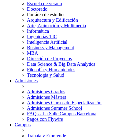
Escuela de verano
Doctorado
Por área de estudio
Arquitectura y Edificación
Arte, Animación y Multimedia
Informática
Ingenierías TIC
Inteligencia Artificial
Business y Management
MBA
Dirección de Proyectos
Data Science & Big Data Analytics
Filosofía y Humanidades
Tecnología y Salud
Admisiones
Admisiones Grados
Admisiones Másters
Admisiones Cursos de Especialización
Admisiones Summer School
FAQs - La Salle Campus Barcelona
Pagos con Flywire
Campus
Trabaja y Emprende