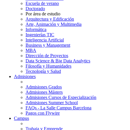
Escuela de verano
Doctorado
Por área de estudio
Arquitectura y Edificación
Arte, Animación y Multimedia
Informática
Ingenierías TIC
Inteligencia Artificial
Business y Management
MBA
Dirección de Proyectos
Data Science & Big Data Analytics
Filosofía y Humanidades
Tecnología y Salud
Admisiones
Admisiones Grados
Admisiones Másters
Admisiones Cursos de Especialización
Admisiones Summer School
FAQs - La Salle Campus Barcelona
Pagos con Flywire
Campus
Trabaja y Emprende