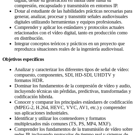
digital, desde su generación en banda base hasta su
compresión, encapsulado y transmisión en entornos IP.
Dotar al estudiante de las habilidades prácticas necesarias para
generar, analizar, procesar y transmitir señales audiovisuales
digitales utilizando herramientas y equipos profesionales.
Comprender y aplicar los estándares y protocolos actuales
relacionados con el vídeo digital, tanto en producción como
en distribución.
Integrar conceptos teóricos y prácticos en un proyecto que
reproduzca situaciones reales de la ingeniería audiovisual.
Objetivos específicos
Analizar y caracterizar los diferentes tipos de señal de vídeo:
compuesto, componentes, SDI, HD-SDI, UHDTV y
formatos HDR.
Dominar los fundamentos de la compresión de vídeo y audio,
incluyendo técnicas sin pérdidas, predictivas, transformadas y
codificación híbrida.
Conocer y comparar los principales estándares de codificación
(MPEG-2, H.264, HEVC, VVC, AV1, etc.) y comprender
sus aplicaciones industriales.
Identificar y utilizar los contenedores y formatos
multiplexados más comunes (TS, PS, MP4, MXF).
Comprender los fundamentos de la transmisión de vídeo sobre
redes IP, incluyendo protocolos de tiempo real y sistemas de