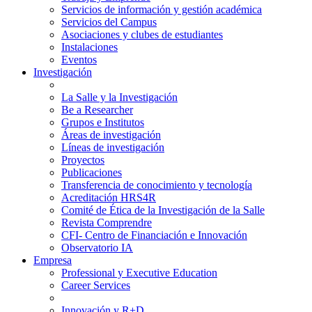
Servicios de información y gestión académica
Servicios del Campus
Asociaciones y clubes de estudiantes
Instalaciones
Eventos
Investigación
La Salle y la Investigación
Be a Researcher
Grupos e Institutos
Áreas de investigación
Líneas de investigación
Proyectos
Publicaciones
Transferencia de conocimiento y tecnología
Acreditación HRS4R
Comité de Ética de la Investigación de la Salle
Revista Comprendre
CFI- Centro de Financiación e Innovación
Observatorio IA
Empresa
Professional y Executive Education
Career Services
Innovación y R+D