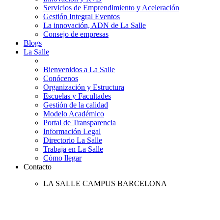
Servicios de Emprendimiento y Aceleración
Gestión Integral Eventos
La innovación, ADN de La Salle
Consejo de empresas
Blogs
La Salle
Bienvenidos a La Salle
Conócenos
Organización y Estructura
Escuelas y Facultades
Gestión de la calidad
Modelo Académico
Portal de Transparencia
Información Legal
Directorio La Salle
Trabaja en La Salle
Cómo llegar
Contacto
LA SALLE CAMPUS BARCELONA