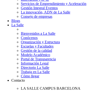
Servicios de Emprendimiento y Aceleración
Gestión Integral Eventos
La innovación, ADN de La Salle
Consejo de empresas
Blogs
La Salle
Bienvenidos a La Salle
Conócenos
Organización y Estructura
Escuelas y Facultades
Gestión de la calidad
Modelo Académico
Portal de Transparencia
Información Legal
Directorio La Salle
Trabaja en La Salle
Cómo llegar
Contacto
LA SALLE CAMPUS BARCELONA