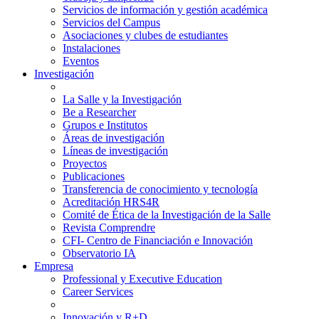
Servicios de información y gestión académica
Servicios del Campus
Asociaciones y clubes de estudiantes
Instalaciones
Eventos
Investigación
La Salle y la Investigación
Be a Researcher
Grupos e Institutos
Áreas de investigación
Líneas de investigación
Proyectos
Publicaciones
Transferencia de conocimiento y tecnología
Acreditación HRS4R
Comité de Ética de la Investigación de la Salle
Revista Comprendre
CFI- Centro de Financiación e Innovación
Observatorio IA
Empresa
Professional y Executive Education
Career Services
Innovación y R+D