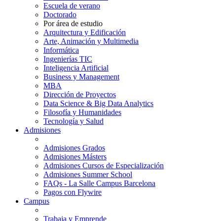
Escuela de verano
Doctorado
Por área de estudio
Arquitectura y Edificación
Arte, Animación y Multimedia
Informática
Ingenierías TIC
Inteligencia Artificial
Business y Management
MBA
Dirección de Proyectos
Data Science & Big Data Analytics
Filosofía y Humanidades
Tecnología y Salud
Admisiones
Admisiones Grados
Admisiones Másters
Admisiones Cursos de Especialización
Admisiones Summer School
FAQs - La Salle Campus Barcelona
Pagos con Flywire
Campus
Trabaja y Emprende