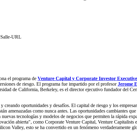
a Salle-URL
lona el programa de
Venture Capital y Corporate Investor Executiv
ersiones de riesgo. El programa fue impartido por el profesor
Jerome E
ad de California, Berkeley, es el director ejecutivo fundador del Centro
 y creando oportunidades y desafíos. El capital de riesgo y los empresa
están amenazadas como nunca antes. Las oportunidades cambiantes que e
uevas tecnologías y modelos de negocios que permiten la rápida expan
novación abierta", como Corporate Venture Capital, Venture Capitalists 
ilicon Valley, esto se ha convertido en un fenómeno verdaderamente gl