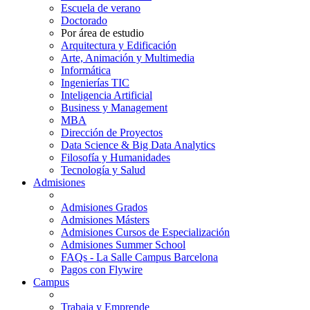
Escuela de verano
Doctorado
Por área de estudio
Arquitectura y Edificación
Arte, Animación y Multimedia
Informática
Ingenierías TIC
Inteligencia Artificial
Business y Management
MBA
Dirección de Proyectos
Data Science & Big Data Analytics
Filosofía y Humanidades
Tecnología y Salud
Admisiones
Admisiones Grados
Admisiones Másters
Admisiones Cursos de Especialización
Admisiones Summer School
FAQs - La Salle Campus Barcelona
Pagos con Flywire
Campus
Trabaja y Emprende