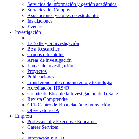
Servicios de información y gestión académica
Servicios del Campus
Asociaciones y clubes de estudiantes
Instalaciones
Eventos
Investigación
La Salle y la Investigación
Be a Researcher
Grupos e Institutos
Áreas de investigación
Líneas de investigación
Proyectos
Publicaciones
Transferencia de conocimiento y tecnología
Acreditación HRS4R
Comité de Ética de la Investigación de la Salle
Revista Comprendre
CFI- Centro de Financiación e Innovación
Observatorio IA
Empresa
Professional y Executive Education
Career Services
Innovación y R+D