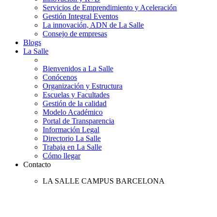
Servicios de Emprendimiento y Aceleración
Gestión Integral Eventos
La innovación, ADN de La Salle
Consejo de empresas
Blogs
La Salle
Bienvenidos a La Salle
Conócenos
Organización y Estructura
Escuelas y Facultades
Gestión de la calidad
Modelo Académico
Portal de Transparencia
Información Legal
Directorio La Salle
Trabaja en La Salle
Cómo llegar
Contacto
LA SALLE CAMPUS BARCELONA