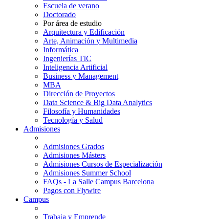
Escuela de verano
Doctorado
Por área de estudio
Arquitectura y Edificación
Arte, Animación y Multimedia
Informática
Ingenierías TIC
Inteligencia Artificial
Business y Management
MBA
Dirección de Proyectos
Data Science & Big Data Analytics
Filosofía y Humanidades
Tecnología y Salud
Admisiones
Admisiones Grados
Admisiones Másters
Admisiones Cursos de Especialización
Admisiones Summer School
FAQs - La Salle Campus Barcelona
Pagos con Flywire
Campus
Trabaja y Emprende