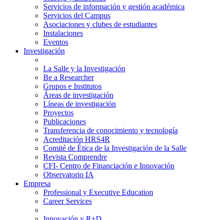
Servicios de información y gestión académica
Servicios del Campus
Asociaciones y clubes de estudiantes
Instalaciones
Eventos
Investigación
La Salle y la Investigación
Be a Researcher
Grupos e Institutos
Áreas de investigación
Líneas de investigación
Proyectos
Publicaciones
Transferencia de conocimiento y tecnología
Acreditación HRS4R
Comité de Ética de la Investigación de la Salle
Revista Comprendre
CFI- Centro de Financiación e Innovación
Observatorio IA
Empresa
Professional y Executive Education
Career Services
Innovación y R+D