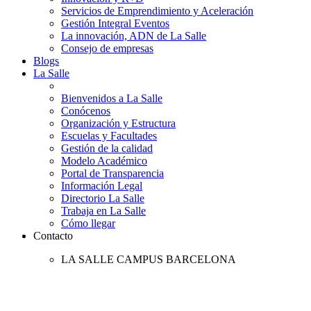
Servicios de Emprendimiento y Aceleración
Gestión Integral Eventos
La innovación, ADN de La Salle
Consejo de empresas
Blogs
La Salle
Bienvenidos a La Salle
Conócenos
Organización y Estructura
Escuelas y Facultades
Gestión de la calidad
Modelo Académico
Portal de Transparencia
Información Legal
Directorio La Salle
Trabaja en La Salle
Cómo llegar
Contacto
LA SALLE CAMPUS BARCELONA