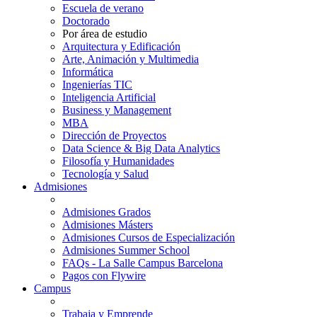
Escuela de verano
Doctorado
Por área de estudio
Arquitectura y Edificación
Arte, Animación y Multimedia
Informática
Ingenierías TIC
Inteligencia Artificial
Business y Management
MBA
Dirección de Proyectos
Data Science & Big Data Analytics
Filosofía y Humanidades
Tecnología y Salud
Admisiones
Admisiones Grados
Admisiones Másters
Admisiones Cursos de Especialización
Admisiones Summer School
FAQs - La Salle Campus Barcelona
Pagos con Flywire
Campus
Trabaja y Emprende