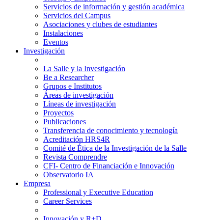
Servicios de información y gestión académica
Servicios del Campus
Asociaciones y clubes de estudiantes
Instalaciones
Eventos
Investigación
La Salle y la Investigación
Be a Researcher
Grupos e Institutos
Áreas de investigación
Líneas de investigación
Proyectos
Publicaciones
Transferencia de conocimiento y tecnología
Acreditación HRS4R
Comité de Ética de la Investigación de la Salle
Revista Comprendre
CFI- Centro de Financiación e Innovación
Observatorio IA
Empresa
Professional y Executive Education
Career Services
Innovación y R+D