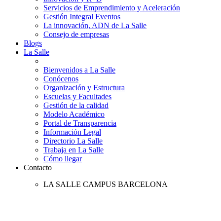
Servicios de Emprendimiento y Aceleración
Gestión Integral Eventos
La innovación, ADN de La Salle
Consejo de empresas
Blogs
La Salle
Bienvenidos a La Salle
Conócenos
Organización y Estructura
Escuelas y Facultades
Gestión de la calidad
Modelo Académico
Portal de Transparencia
Información Legal
Directorio La Salle
Trabaja en La Salle
Cómo llegar
Contacto
LA SALLE CAMPUS BARCELONA