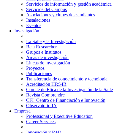
Servicios de información y gestión académica
Servicios del Campus
Asociaciones y clubes de estudiantes
Instalaciones
Eventos
Investigación
La Salle y la Investigación
Be a Researcher
Grupos e Institutos
Áreas de investigación
Líneas de investigación
Proyectos
Publicaciones
Transferencia de conocimiento y tecnología
Acreditación HRS4R
Comité de Ética de la Investigación de la Salle
Revista Comprendre
CFI- Centro de Financiación e Innovación
Observatorio IA
Empresa
Professional y Executive Education
Career Services
Innovación y R+D