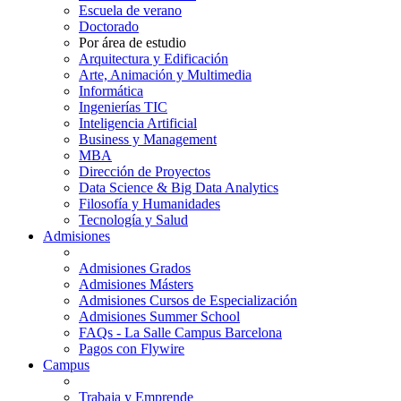
Escuela de verano
Doctorado
Por área de estudio
Arquitectura y Edificación
Arte, Animación y Multimedia
Informática
Ingenierías TIC
Inteligencia Artificial
Business y Management
MBA
Dirección de Proyectos
Data Science & Big Data Analytics
Filosofía y Humanidades
Tecnología y Salud
Admisiones
Admisiones Grados
Admisiones Másters
Admisiones Cursos de Especialización
Admisiones Summer School
FAQs - La Salle Campus Barcelona
Pagos con Flywire
Campus
Trabaja y Emprende