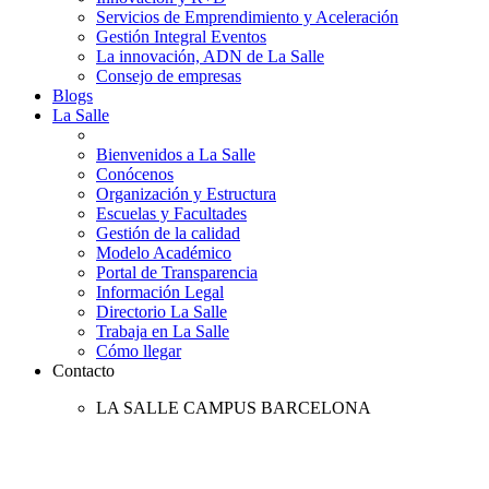
Servicios de Emprendimiento y Aceleración
Gestión Integral Eventos
La innovación, ADN de La Salle
Consejo de empresas
Blogs
La Salle
Bienvenidos a La Salle
Conócenos
Organización y Estructura
Escuelas y Facultades
Gestión de la calidad
Modelo Académico
Portal de Transparencia
Información Legal
Directorio La Salle
Trabaja en La Salle
Cómo llegar
Contacto
LA SALLE CAMPUS BARCELONA