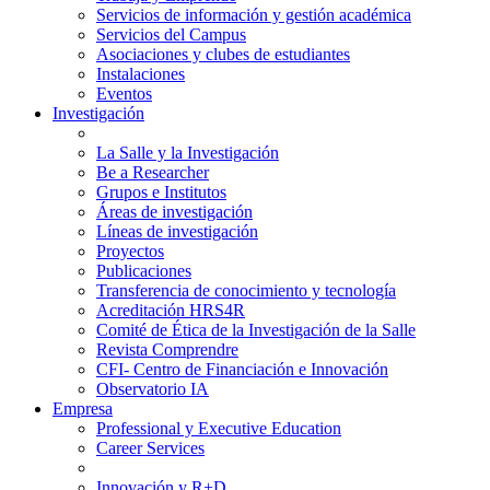
Servicios de información y gestión académica
Servicios del Campus
Asociaciones y clubes de estudiantes
Instalaciones
Eventos
Investigación
La Salle y la Investigación
Be a Researcher
Grupos e Institutos
Áreas de investigación
Líneas de investigación
Proyectos
Publicaciones
Transferencia de conocimiento y tecnología
Acreditación HRS4R
Comité de Ética de la Investigación de la Salle
Revista Comprendre
CFI- Centro de Financiación e Innovación
Observatorio IA
Empresa
Professional y Executive Education
Career Services
Innovación y R+D