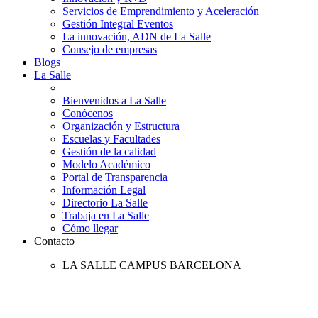
Servicios de Emprendimiento y Aceleración
Gestión Integral Eventos
La innovación, ADN de La Salle
Consejo de empresas
Blogs
La Salle
Bienvenidos a La Salle
Conócenos
Organización y Estructura
Escuelas y Facultades
Gestión de la calidad
Modelo Académico
Portal de Transparencia
Información Legal
Directorio La Salle
Trabaja en La Salle
Cómo llegar
Contacto
LA SALLE CAMPUS BARCELONA