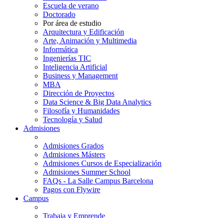
Escuela de verano
Doctorado
Por área de estudio
Arquitectura y Edificación
Arte, Animación y Multimedia
Informática
Ingenierías TIC
Inteligencia Artificial
Business y Management
MBA
Dirección de Proyectos
Data Science & Big Data Analytics
Filosofía y Humanidades
Tecnología y Salud
Admisiones
Admisiones Grados
Admisiones Másters
Admisiones Cursos de Especialización
Admisiones Summer School
FAQs - La Salle Campus Barcelona
Pagos con Flywire
Campus
Trabaja y Emprende