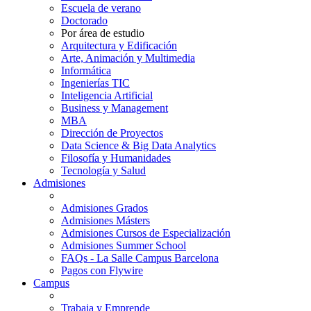
Escuela de verano
Doctorado
Por área de estudio
Arquitectura y Edificación
Arte, Animación y Multimedia
Informática
Ingenierías TIC
Inteligencia Artificial
Business y Management
MBA
Dirección de Proyectos
Data Science & Big Data Analytics
Filosofía y Humanidades
Tecnología y Salud
Admisiones
Admisiones Grados
Admisiones Másters
Admisiones Cursos de Especialización
Admisiones Summer School
FAQs - La Salle Campus Barcelona
Pagos con Flywire
Campus
Trabaja y Emprende