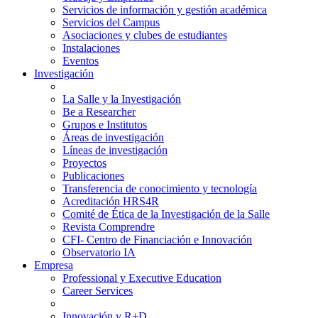
Servicios de información y gestión académica
Servicios del Campus
Asociaciones y clubes de estudiantes
Instalaciones
Eventos
Investigación
La Salle y la Investigación
Be a Researcher
Grupos e Institutos
Áreas de investigación
Líneas de investigación
Proyectos
Publicaciones
Transferencia de conocimiento y tecnología
Acreditación HRS4R
Comité de Ética de la Investigación de la Salle
Revista Comprendre
CFI- Centro de Financiación e Innovación
Observatorio IA
Empresa
Professional y Executive Education
Career Services
Innovación y R+D