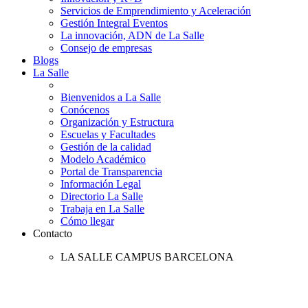
Servicios de Emprendimiento y Aceleración
Gestión Integral Eventos
La innovación, ADN de La Salle
Consejo de empresas
Blogs
La Salle
Bienvenidos a La Salle
Conócenos
Organización y Estructura
Escuelas y Facultades
Gestión de la calidad
Modelo Académico
Portal de Transparencia
Información Legal
Directorio La Salle
Trabaja en La Salle
Cómo llegar
Contacto
LA SALLE CAMPUS BARCELONA