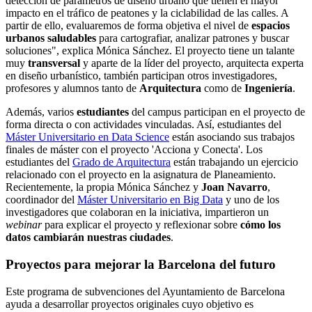
detección de parámetros de diseño urbano que tienen el mayor
impacto en el tráfico de peatones y la ciclabilidad de las calles. A
partir de ello, evaluaremos de forma objetiva el nivel de
espacios
urbanos saludables
para cartografiar, analizar patrones y buscar
soluciones", explica Mónica Sánchez. El proyecto tiene un talante
muy
transversal
y aparte de la líder del proyecto, arquitecta experta
en diseño urbanístico, también participan otros investigadores,
profesores y alumnos tanto de
Arquitectura
como de
Ingeniería
.
Además, varios
estudiantes
del campus participan en el proyecto de
forma directa o con actividades vinculadas. Así, estudiantes del
Máster Universitario en Data Science
están asociando sus trabajos
finales de máster con el proyecto 'Acciona y Conecta'. Los
estudiantes del
Grado de Arquitectura
están trabajando un ejercicio
relacionado con el proyecto en la asignatura de Planeamiento.
Recientemente, la propia Mónica Sánchez y
Joan Navarro
,
coordinador del
Máster Universitario en Big Data
y uno de los
investigadores que colaboran en la iniciativa, impartieron un
webinar
para explicar el proyecto y reflexionar sobre
cómo los
datos cambiarán nuestras ciudades
.
Proyectos para mejorar la Barcelona del futuro
Este programa de subvenciones del Ayuntamiento de Barcelona
ayuda a desarrollar proyectos originales cuyo objetivo es