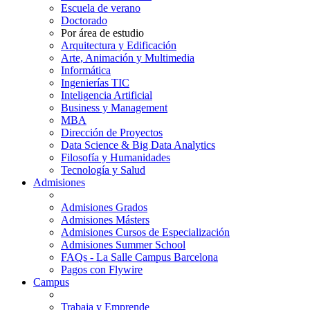
Escuela de verano
Doctorado
Por área de estudio
Arquitectura y Edificación
Arte, Animación y Multimedia
Informática
Ingenierías TIC
Inteligencia Artificial
Business y Management
MBA
Dirección de Proyectos
Data Science & Big Data Analytics
Filosofía y Humanidades
Tecnología y Salud
Admisiones
Admisiones Grados
Admisiones Másters
Admisiones Cursos de Especialización
Admisiones Summer School
FAQs - La Salle Campus Barcelona
Pagos con Flywire
Campus
Trabaja y Emprende