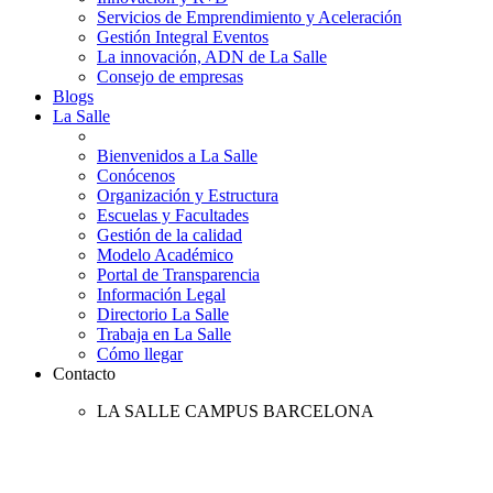
Servicios de Emprendimiento y Aceleración
Gestión Integral Eventos
La innovación, ADN de La Salle
Consejo de empresas
Blogs
La Salle
Bienvenidos a La Salle
Conócenos
Organización y Estructura
Escuelas y Facultades
Gestión de la calidad
Modelo Académico
Portal de Transparencia
Información Legal
Directorio La Salle
Trabaja en La Salle
Cómo llegar
Contacto
LA SALLE CAMPUS BARCELONA