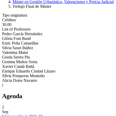
Máster en Gestión Urbanística, Valoraciones y Pericia Judicial
Trebajo Final de Máster
Tipo asignatura
Créditos
30.00
List of Professors
Pedro García Hernández
Glòria Font Basté
Enric Peña Camarillas
Silvia Sasot Ibáñez
Valentina Maini
Gisela Serres Pla
Gemma Muñoz Soria
Xavier Català Baltà
Enrique Eduardo Ciudad Lázaro
Sílvia Porqueras Montolio
Alicia Dotor Navarro
i
Agenda
2
Sep