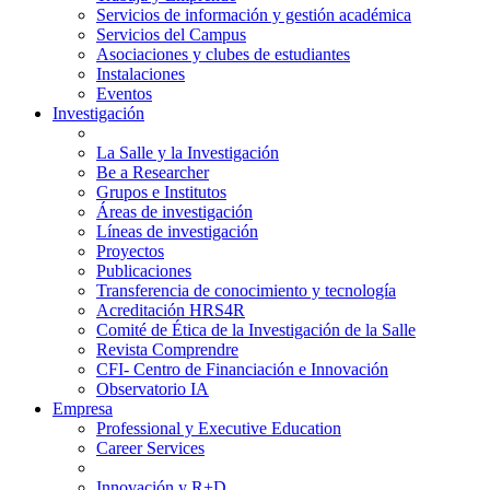
Servicios de información y gestión académica
Servicios del Campus
Asociaciones y clubes de estudiantes
Instalaciones
Eventos
Investigación
La Salle y la Investigación
Be a Researcher
Grupos e Institutos
Áreas de investigación
Líneas de investigación
Proyectos
Publicaciones
Transferencia de conocimiento y tecnología
Acreditación HRS4R
Comité de Ética de la Investigación de la Salle
Revista Comprendre
CFI- Centro de Financiación e Innovación
Observatorio IA
Empresa
Professional y Executive Education
Career Services
Innovación y R+D