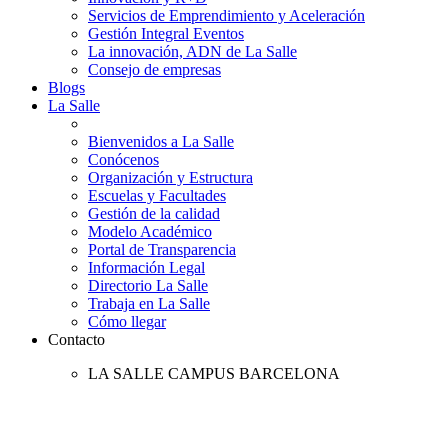
Servicios de Emprendimiento y Aceleración
Gestión Integral Eventos
La innovación, ADN de La Salle
Consejo de empresas
Blogs
La Salle
Bienvenidos a La Salle
Conócenos
Organización y Estructura
Escuelas y Facultades
Gestión de la calidad
Modelo Académico
Portal de Transparencia
Información Legal
Directorio La Salle
Trabaja en La Salle
Cómo llegar
Contacto
LA SALLE CAMPUS BARCELONA