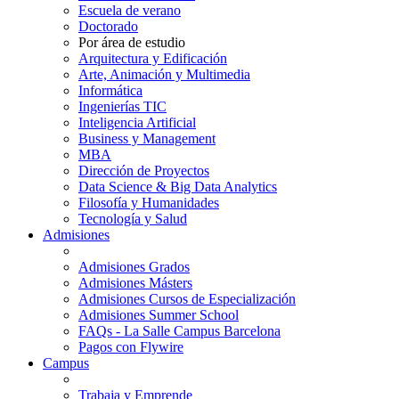
Escuela de verano
Doctorado
Por área de estudio
Arquitectura y Edificación
Arte, Animación y Multimedia
Informática
Ingenierías TIC
Inteligencia Artificial
Business y Management
MBA
Dirección de Proyectos
Data Science & Big Data Analytics
Filosofía y Humanidades
Tecnología y Salud
Admisiones
Admisiones Grados
Admisiones Másters
Admisiones Cursos de Especialización
Admisiones Summer School
FAQs - La Salle Campus Barcelona
Pagos con Flywire
Campus
Trabaja y Emprende