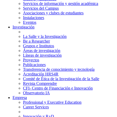
Servicios de información y gestión académica
Servicios del Campus
Asociaciones y clubes de estudiantes
Instalaciones
Eventos
Investigación
La Salle y la Investigación
Be a Researcher
Grupos e Institutos
Áreas de investigación
Líneas de investigación
Proyectos
Publicaciones
Transferencia de conocimiento y tecnología
Acreditación HRS4R
Comité de Ética de la Investigación de la Salle
Revista Comprendre
CFI- Centro de Financiación e Innovación
Observatorio IA
Empresa
Professional y Executive Education
Career Services
Innovación y R+D