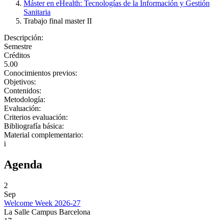
Máster en eHealth: Tecnologías de la Información y Gestión
Sanitaria
Trabajo final master II
Descripción:
Semestre
Créditos
5.00
Conocimientos previos:
Objetivos:
Contenidos:
Metodología:
Evaluación:
Criterios evaluación:
Bibliografía básica:
Material complementario:
i
Agenda
2
Sep
Welcome Week 2026-27
La Salle Campus Barcelona