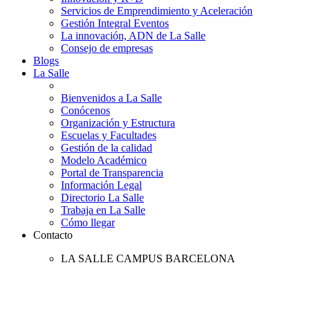
Servicios de Emprendimiento y Aceleración
Gestión Integral Eventos
La innovación, ADN de La Salle
Consejo de empresas
Blogs
La Salle
Bienvenidos a La Salle
Conócenos
Organización y Estructura
Escuelas y Facultades
Gestión de la calidad
Modelo Académico
Portal de Transparencia
Información Legal
Directorio La Salle
Trabaja en La Salle
Cómo llegar
Contacto
LA SALLE CAMPUS BARCELONA