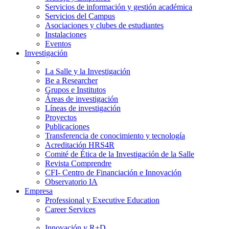
Servicios de información y gestión académica
Servicios del Campus
Asociaciones y clubes de estudiantes
Instalaciones
Eventos
Investigación
La Salle y la Investigación
Be a Researcher
Grupos e Institutos
Áreas de investigación
Líneas de investigación
Proyectos
Publicaciones
Transferencia de conocimiento y tecnología
Acreditación HRS4R
Comité de Ética de la Investigación de la Salle
Revista Comprendre
CFI- Centro de Financiación e Innovación
Observatorio IA
Empresa
Professional y Executive Education
Career Services
Innovación y R+D