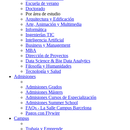
Escuela de verano
Doctorado
Por área de estudio
Arquitectura y Edificación
Arte, Animación y Multimedia
Informática
Ingenierías TIC
Inteligencia Artificial
Business y Management
MBA
Dirección de Proyectos
Data Science & Big Data Analytics
Filosofía y Humanidades
Tecnología y Salud
Admisiones
Admisiones Grados
Admisiones Másters
Admisiones Cursos de Especialización
Admisiones Summer School
FAQs - La Salle Campus Barcelona
Pagos con Flywire
Campus
Trabaja y Emprende