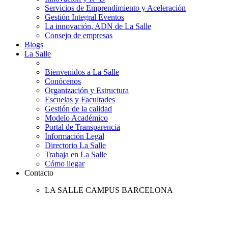
Servicios de Emprendimiento y Aceleración
Gestión Integral Eventos
La innovación, ADN de La Salle
Consejo de empresas
Blogs
La Salle
Bienvenidos a La Salle
Conócenos
Organización y Estructura
Escuelas y Facultades
Gestión de la calidad
Modelo Académico
Portal de Transparencia
Información Legal
Directorio La Salle
Trabaja en La Salle
Cómo llegar
Contacto
LA SALLE CAMPUS BARCELONA