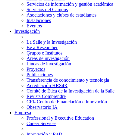
Servicios de información y gestión académica
Servicios del Campus
Asociaciones y clubes de estudiantes
Instalaciones
Eventos
Investigación
La Salle y la Investigación
Be a Researcher
Grupos e Institutos
Áreas de investigación
Líneas de investigación
Proyectos
Publicaciones
Transferencia de conocimiento y tecnología
Acreditación HRS4R
Comité de Ética de la Investigación de la Salle
Revista Comprendre
CFI- Centro de Financiación e Innovación
Observatorio IA
Empresa
Professional y Executive Education
Career Services
Innovación y R+D