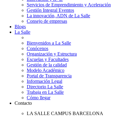
Servicios de Emprendimiento y Aceleración
Gestión Integral Eventos
La innovación, ADN de La Salle
Consejo de empresas
Blogs
La Salle
Bienvenidos a La Salle
Conócenos
Organización y Estructura
Escuelas y Facultades
Gestión de la calidad
Modelo Académico
Portal de Transparencia
Información Legal
Directorio La Salle
Trabaja en La Salle
Cómo llegar
Contacto
LA SALLE CAMPUS BARCELONA