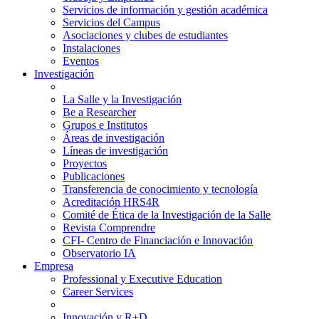
Servicios de información y gestión académica
Servicios del Campus
Asociaciones y clubes de estudiantes
Instalaciones
Eventos
Investigación
La Salle y la Investigación
Be a Researcher
Grupos e Institutos
Áreas de investigación
Líneas de investigación
Proyectos
Publicaciones
Transferencia de conocimiento y tecnología
Acreditación HRS4R
Comité de Ética de la Investigación de la Salle
Revista Comprendre
CFI- Centro de Financiación e Innovación
Observatorio IA
Empresa
Professional y Executive Education
Career Services
Innovación y R+D