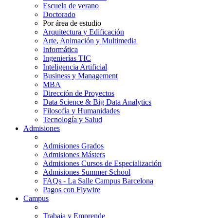
Escuela de verano
Doctorado
Por área de estudio
Arquitectura y Edificación
Arte, Animación y Multimedia
Informática
Ingenierías TIC
Inteligencia Artificial
Business y Management
MBA
Dirección de Proyectos
Data Science & Big Data Analytics
Filosofía y Humanidades
Tecnología y Salud
Admisiones
Admisiones Grados
Admisiones Másters
Admisiones Cursos de Especialización
Admisiones Summer School
FAQs - La Salle Campus Barcelona
Pagos con Flywire
Campus
Trabaja y Emprende