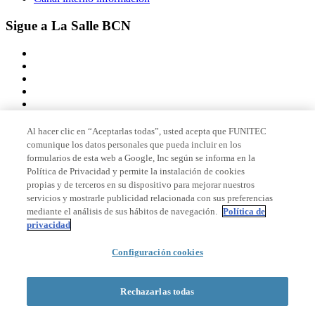
Sigue a La Salle BCN
Al hacer clic en “Aceptarlas todas”, usted acepta que FUNITEC
comunique los datos personales que pueda incluir en los
Miembro de
formularios de esta web a Google, Inc según se informa en la
Política de Privacidad y permite la instalación de cookies
propias y de terceros en su dispositivo para mejorar nuestros
servicios y mostrarle publicidad relacionada con sus preferencias
Acreditaciones
mediante el análisis de sus hábitos de navegación.
Política de
privacidad
© 2026 La Salle Campus Barcelona - URL |
Aviso legal
|
Política de
Configuración cookies
privacidad
|
Política de cookies
Formulario de búsqueda
Rechazarlas todas