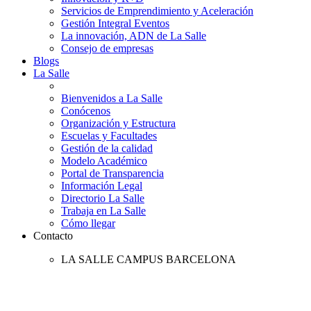
Servicios de Emprendimiento y Aceleración
Gestión Integral Eventos
La innovación, ADN de La Salle
Consejo de empresas
Blogs
La Salle
Bienvenidos a La Salle
Conócenos
Organización y Estructura
Escuelas y Facultades
Gestión de la calidad
Modelo Académico
Portal de Transparencia
Información Legal
Directorio La Salle
Trabaja en La Salle
Cómo llegar
Contacto
LA SALLE CAMPUS BARCELONA