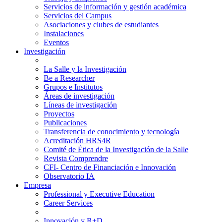
Servicios de información y gestión académica
Servicios del Campus
Asociaciones y clubes de estudiantes
Instalaciones
Eventos
Investigación
La Salle y la Investigación
Be a Researcher
Grupos e Institutos
Áreas de investigación
Líneas de investigación
Proyectos
Publicaciones
Transferencia de conocimiento y tecnología
Acreditación HRS4R
Comité de Ética de la Investigación de la Salle
Revista Comprendre
CFI- Centro de Financiación e Innovación
Observatorio IA
Empresa
Professional y Executive Education
Career Services
Innovación y R+D