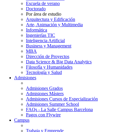
Escuela de verano
Doctorado
Por área de estudio
Arquitectura y Edificación
Arte, Animación y Multimedia
Informática
Ingenierías TIC
Inteligencia Artificial
Business y Management
MBA
Dirección de Proyectos
Data Science & Big Data Analytics
Filosofía y Humanidades
Tecnología y Salud
Admisiones
Admisiones Grados
Admisiones Másters
Admisiones Cursos de Especialización
Admisiones Summer School
FAQs - La Salle Campus Barcelona
Pagos con Flywire
Campus
Trabaja y Emprende