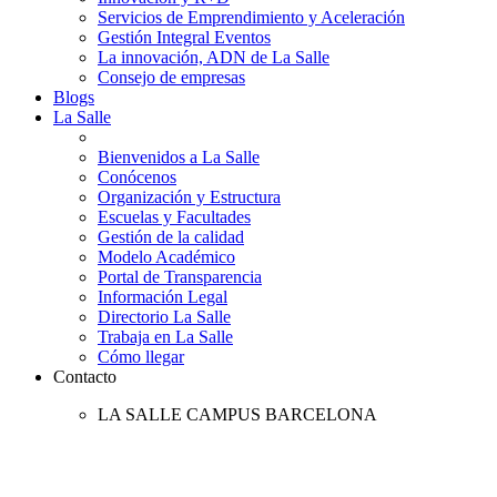
Servicios de Emprendimiento y Aceleración
Gestión Integral Eventos
La innovación, ADN de La Salle
Consejo de empresas
Blogs
La Salle
Bienvenidos a La Salle
Conócenos
Organización y Estructura
Escuelas y Facultades
Gestión de la calidad
Modelo Académico
Portal de Transparencia
Información Legal
Directorio La Salle
Trabaja en La Salle
Cómo llegar
Contacto
LA SALLE CAMPUS BARCELONA