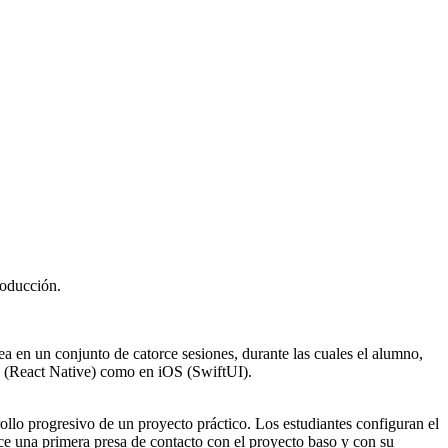
roducción.
ea en un conjunto de catorce sesiones, durante las cuales el alumno,
id (React Native) como en iOS (SwiftUI).
rrollo progresivo de un proyecto práctico. Los estudiantes configuran el
ce una primera presa de contacto con el proyecto baso y con su