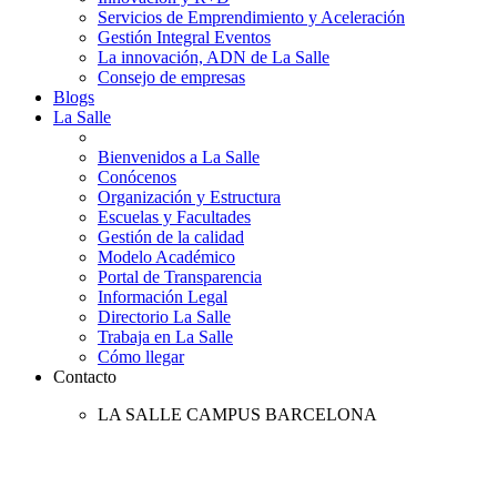
Servicios de Emprendimiento y Aceleración
Gestión Integral Eventos
La innovación, ADN de La Salle
Consejo de empresas
Blogs
La Salle
Bienvenidos a La Salle
Conócenos
Organización y Estructura
Escuelas y Facultades
Gestión de la calidad
Modelo Académico
Portal de Transparencia
Información Legal
Directorio La Salle
Trabaja en La Salle
Cómo llegar
Contacto
LA SALLE CAMPUS BARCELONA