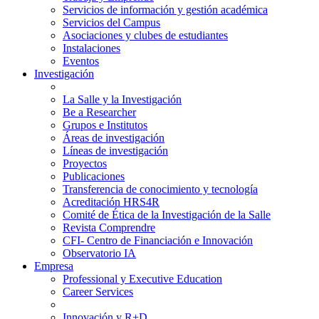
Servicios de información y gestión académica
Servicios del Campus
Asociaciones y clubes de estudiantes
Instalaciones
Eventos
Investigación
La Salle y la Investigación
Be a Researcher
Grupos e Institutos
Áreas de investigación
Líneas de investigación
Proyectos
Publicaciones
Transferencia de conocimiento y tecnología
Acreditación HRS4R
Comité de Ética de la Investigación de la Salle
Revista Comprendre
CFI- Centro de Financiación e Innovación
Observatorio IA
Empresa
Professional y Executive Education
Career Services
Innovación y R+D