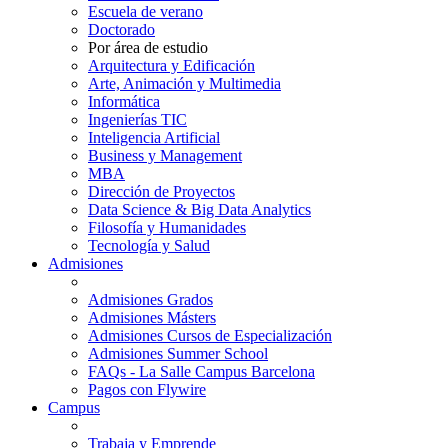
Escuela de verano
Doctorado
Por área de estudio
Arquitectura y Edificación
Arte, Animación y Multimedia
Informática
Ingenierías TIC
Inteligencia Artificial
Business y Management
MBA
Dirección de Proyectos
Data Science & Big Data Analytics
Filosofía y Humanidades
Tecnología y Salud
Admisiones
Admisiones Grados
Admisiones Másters
Admisiones Cursos de Especialización
Admisiones Summer School
FAQs - La Salle Campus Barcelona
Pagos con Flywire
Campus
Trabaja y Emprende