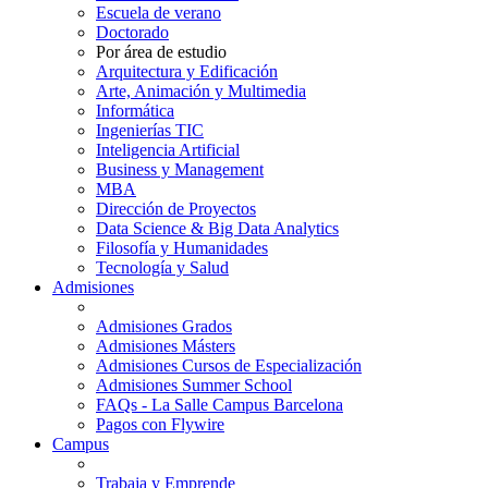
Escuela de verano
Doctorado
Por área de estudio
Arquitectura y Edificación
Arte, Animación y Multimedia
Informática
Ingenierías TIC
Inteligencia Artificial
Business y Management
MBA
Dirección de Proyectos
Data Science & Big Data Analytics
Filosofía y Humanidades
Tecnología y Salud
Admisiones
Admisiones Grados
Admisiones Másters
Admisiones Cursos de Especialización
Admisiones Summer School
FAQs - La Salle Campus Barcelona
Pagos con Flywire
Campus
Trabaja y Emprende