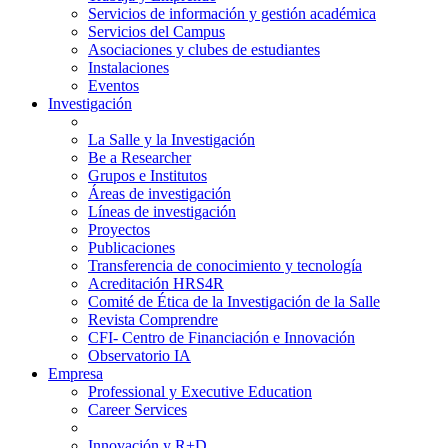
Servicios de información y gestión académica
Servicios del Campus
Asociaciones y clubes de estudiantes
Instalaciones
Eventos
Investigación
La Salle y la Investigación
Be a Researcher
Grupos e Institutos
Áreas de investigación
Líneas de investigación
Proyectos
Publicaciones
Transferencia de conocimiento y tecnología
Acreditación HRS4R
Comité de Ética de la Investigación de la Salle
Revista Comprendre
CFI- Centro de Financiación e Innovación
Observatorio IA
Empresa
Professional y Executive Education
Career Services
Innovación y R+D