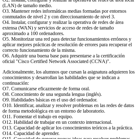
(LAN) de tamaño medio.
O3. Mantener redes informáticas medias formadas por entornos
conmutados de nivel 2 y con direccionamiento de nivel 3.
O4. Instalar, configurar y realizar la operativa de redes de área
extensa (WAN) y servicios de acceso de redes de tamaño
aproximado a 100 ordenadores.
O5. Monitorizar una red para detectar funcionamientos erróneos y
aplicar mejores prácticas de resolución de errores para recuperar el
correcto funcionamiento de la misma.
O6. Adquirir una buena base para presentarse a la certificación
oficial "Cisco Certified Network Associated (CCNA)".
Adicionalmente, los alumnos que cursan la asignatura adquieren los
conocimientos y desarrollan las habilidades que se indican a
continuación:
O7. Comunicarse eficazmente de forma oral.
O8. Conocimiento de una segunda lengua (inglés).
O9. Habilidades básicas en el uso del ordenador.
O10. Identificar, analizar y resolver problemas en las redes de datos
de forma metodológica en un entorno de laboratorio.
O11. Fomentar el trabajo en equipo.
O12. Habilidad de trabajar en un contexto internacional.
O13. Capacidad de aplicar los conocimientos teóricos a la práctica.
O14. Capacidad de aprender.
O15. Capacidad de generar nuevas ideas para resolver problemas