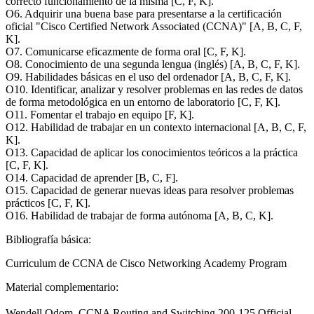
correcto funcionamiento de la misma [C, F, K].
O6. Adquirir una buena base para presentarse a la certificación
oficial "Cisco Certified Network Associated (CCNA)" [A, B, C, F,
K].
O7. Comunicarse eficazmente de forma oral [C, F, K].
O8. Conocimiento de una segunda lengua (inglés) [A, B, C, F, K].
O9. Habilidades básicas en el uso del ordenador [A, B, C, F, K].
O10. Identificar, analizar y resolver problemas en las redes de datos
de forma metodológica en un entorno de laboratorio [C, F, K].
O11. Fomentar el trabajo en equipo [F, K].
O12. Habilidad de trabajar en un contexto internacional [A, B, C, F,
K].
O13. Capacidad de aplicar los conocimientos teóricos a la práctica
[C, F, K].
O14. Capacidad de aprender [B, C, F].
O15. Capacidad de generar nuevas ideas para resolver problemas
prácticos [C, F, K].
O16. Habilidad de trabajar de forma autónoma [A, B, C, K].
Bibliografía básica:
Curriculum de CCNA de Cisco Networking Academy Program
Material complementario:
Wendell Odom, CCNA Routing and Switching 200-125 Official