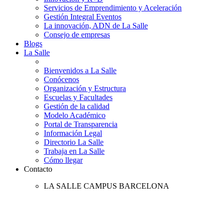
Servicios de Emprendimiento y Aceleración
Gestión Integral Eventos
La innovación, ADN de La Salle
Consejo de empresas
Blogs
La Salle
Bienvenidos a La Salle
Conócenos
Organización y Estructura
Escuelas y Facultades
Gestión de la calidad
Modelo Académico
Portal de Transparencia
Información Legal
Directorio La Salle
Trabaja en La Salle
Cómo llegar
Contacto
LA SALLE CAMPUS BARCELONA