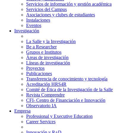
Servicios de información y gestión académica
Servicios del Campus
Asociaciones y clubes de estudiantes
Instalaciones
Eventos
Investigación
La Salle y la Investigación
Be a Researcher
Grupos e Institutos
Áreas de investigación
Líneas de investigación
Proyectos
Publicaciones
Transferencia de conocimiento y tecnología
Acreditación HRS4R
Comité de Ética de la Investigación de la Salle
Revista Comprendre
CFI- Centro de Financiación e Innovación
Observatorio IA
Empresa
Professional y Executive Education
Career Services
Innovación y R+D