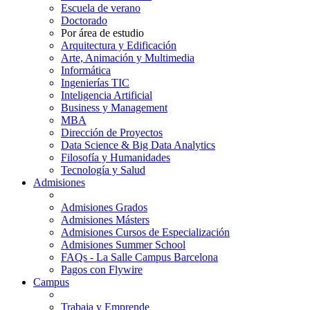
Escuela de verano
Doctorado
Por área de estudio
Arquitectura y Edificación
Arte, Animación y Multimedia
Informática
Ingenierías TIC
Inteligencia Artificial
Business y Management
MBA
Dirección de Proyectos
Data Science & Big Data Analytics
Filosofía y Humanidades
Tecnología y Salud
Admisiones
Admisiones Grados
Admisiones Másters
Admisiones Cursos de Especialización
Admisiones Summer School
FAQs - La Salle Campus Barcelona
Pagos con Flywire
Campus
Trabaja y Emprende