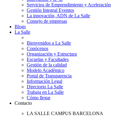
Servicios de Emprendimiento y Aceleración
Gestión Integral Eventos
La innovación, ADN de La Salle
Consejo de empresas
Blogs
La Salle
Bienvenidos a La Salle
Conócenos
Organización y Estructura
Escuelas y Facultades
Gestión de la calidad
Modelo Académico
Portal de Transparencia
Información Legal
Directorio La Salle
Trabaja en La Salle
Cómo llegar
Contacto
LA SALLE CAMPUS BARCELONA