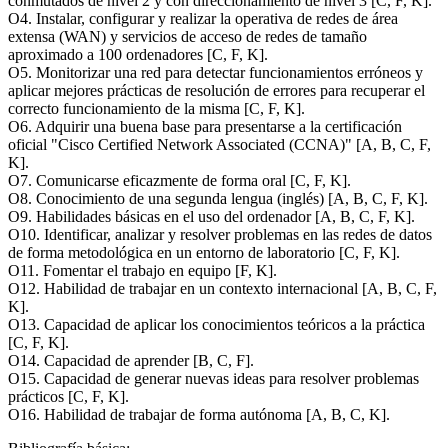
conmutados de nivel 2 y con direccionamiento de nivel 3 [C, F, K].
O4. Instalar, configurar y realizar la operativa de redes de área
extensa (WAN) y servicios de acceso de redes de tamaño
aproximado a 100 ordenadores [C, F, K].
O5. Monitorizar una red para detectar funcionamientos erróneos y
aplicar mejores prácticas de resolución de errores para recuperar el
correcto funcionamiento de la misma [C, F, K].
O6. Adquirir una buena base para presentarse a la certificación
oficial "Cisco Certified Network Associated (CCNA)" [A, B, C, F,
K].
O7. Comunicarse eficazmente de forma oral [C, F, K].
O8. Conocimiento de una segunda lengua (inglés) [A, B, C, F, K].
O9. Habilidades básicas en el uso del ordenador [A, B, C, F, K].
O10. Identificar, analizar y resolver problemas en las redes de datos
de forma metodológica en un entorno de laboratorio [C, F, K].
O11. Fomentar el trabajo en equipo [F, K].
O12. Habilidad de trabajar en un contexto internacional [A, B, C, F,
K].
O13. Capacidad de aplicar los conocimientos teóricos a la práctica
[C, F, K].
O14. Capacidad de aprender [B, C, F].
O15. Capacidad de generar nuevas ideas para resolver problemas
prácticos [C, F, K].
O16. Habilidad de trabajar de forma autónoma [A, B, C, K].