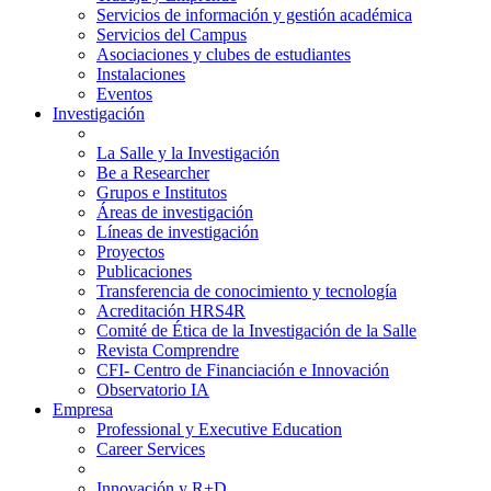
Servicios de información y gestión académica
Servicios del Campus
Asociaciones y clubes de estudiantes
Instalaciones
Eventos
Investigación
La Salle y la Investigación
Be a Researcher
Grupos e Institutos
Áreas de investigación
Líneas de investigación
Proyectos
Publicaciones
Transferencia de conocimiento y tecnología
Acreditación HRS4R
Comité de Ética de la Investigación de la Salle
Revista Comprendre
CFI- Centro de Financiación e Innovación
Observatorio IA
Empresa
Professional y Executive Education
Career Services
Innovación y R+D