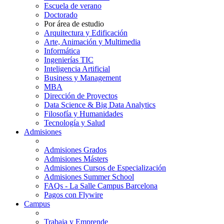
Escuela de verano
Doctorado
Por área de estudio
Arquitectura y Edificación
Arte, Animación y Multimedia
Informática
Ingenierías TIC
Inteligencia Artificial
Business y Management
MBA
Dirección de Proyectos
Data Science & Big Data Analytics
Filosofía y Humanidades
Tecnología y Salud
Admisiones
Admisiones Grados
Admisiones Másters
Admisiones Cursos de Especialización
Admisiones Summer School
FAQs - La Salle Campus Barcelona
Pagos con Flywire
Campus
Trabaja y Emprende