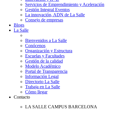
Servicios de Emprendimiento y Aceleración
Gestión Integral Eventos
La innovación, ADN de La Salle
Consejo de empresas
Blogs
La Salle
Bienvenidos a La Salle
Conócenos
Organización y Estructura
Escuelas y Facultades
Gestión de la calidad
Modelo Académico
Portal de Transparencia
Información Legal
Directorio La Salle
Trabaja en La Salle
Cómo llegar
Contacto
LA SALLE CAMPUS BARCELONA