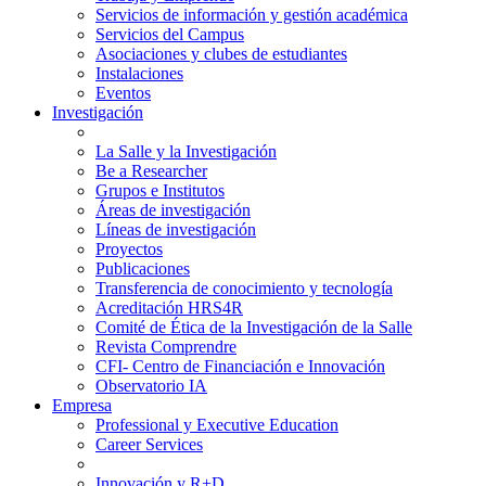
Servicios de información y gestión académica
Servicios del Campus
Asociaciones y clubes de estudiantes
Instalaciones
Eventos
Investigación
La Salle y la Investigación
Be a Researcher
Grupos e Institutos
Áreas de investigación
Líneas de investigación
Proyectos
Publicaciones
Transferencia de conocimiento y tecnología
Acreditación HRS4R
Comité de Ética de la Investigación de la Salle
Revista Comprendre
CFI- Centro de Financiación e Innovación
Observatorio IA
Empresa
Professional y Executive Education
Career Services
Innovación y R+D