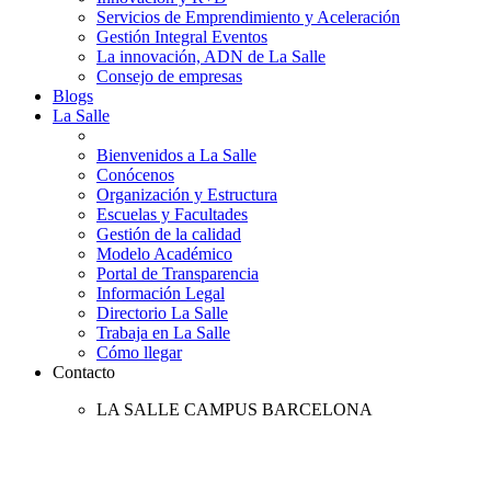
Servicios de Emprendimiento y Aceleración
Gestión Integral Eventos
La innovación, ADN de La Salle
Consejo de empresas
Blogs
La Salle
Bienvenidos a La Salle
Conócenos
Organización y Estructura
Escuelas y Facultades
Gestión de la calidad
Modelo Académico
Portal de Transparencia
Información Legal
Directorio La Salle
Trabaja en La Salle
Cómo llegar
Contacto
LA SALLE CAMPUS BARCELONA