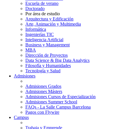
Escuela de verano
Doctorado
Por área de estudio
Arquitectura y Edificación
Arte, Animación y Multimedia
Informática
Ingenierías TIC
Inteligencia Artificial
Business y Management
MBA
Dirección de Proyectos
Data Science & Big Data Analytics
Filosofía y Humanidades
Tecnología y Salud
Admisiones
Admisiones Grados
Admisiones Másters
Admisiones Cursos de Especialización
Admisiones Summer School
FAQs - La Salle Campus Barcelona
Pagos con Flywire
Campus
Trabaja y Emprende