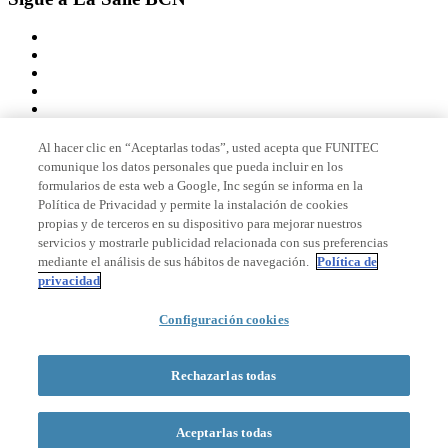
Al hacer clic en “Aceptarlas todas”, usted acepta que FUNITEC
comunique los datos personales que pueda incluir en los
Miembro de
formularios de esta web a Google, Inc según se informa en la
Política de Privacidad y permite la instalación de cookies
propias y de terceros en su dispositivo para mejorar nuestros
servicios y mostrarle publicidad relacionada con sus preferencias
Acreditaciones
mediante el análisis de sus hábitos de navegación.
Política de
privacidad
Configuración cookies
© 2026 La Salle Campus Barcelona - URL |
Aviso legal
|
Política de
privacidad
|
Política de cookies
Rechazarlas todas
Formulario de búsqueda
Aceptarlas todas