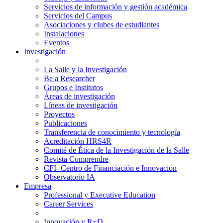
Servicios de información y gestión académica
Servicios del Campus
Asociaciones y clubes de estudiantes
Instalaciones
Eventos
Investigación
La Salle y la Investigación
Be a Researcher
Grupos e Institutos
Áreas de investigación
Líneas de investigación
Proyectos
Publicaciones
Transferencia de conocimiento y tecnología
Acreditación HRS4R
Comité de Ética de la Investigación de la Salle
Revista Comprendre
CFI- Centro de Financiación e Innovación
Observatorio IA
Empresa
Professional y Executive Education
Career Services
Innovación y R+D