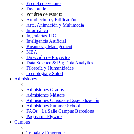
Escuela de verano
Doctorado
Por área de estudio
Arquitectura y Edificación
Arte, Animación y Multimedia
Informática
Ingenierías TIC
Inteligencia Artificial
Business y Management
MBA
Dirección de Proyectos
Data Science & Big Data Analytics
Filosofía y Humanidades
Tecnología y Salud
Admisiones
Admisiones Grados
Admisiones Másters
Admisiones Cursos de Especialización
Admisiones Summer School
FAQs - La Salle Campus Barcelona
Pagos con Flywire
Campus
Trabaja y Emprende