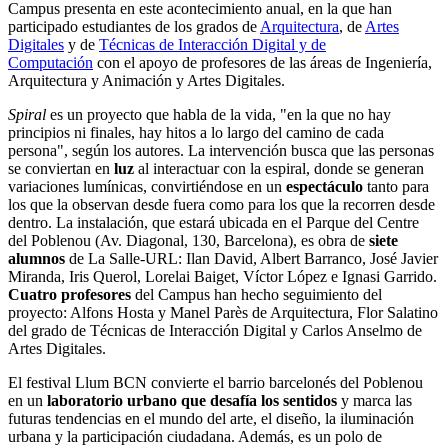
Campus presenta en este acontecimiento anual, en la que han
participado estudiantes de los grados de
Arquitectura
, de
Artes
Digitales
y de
Técnicas de Interacción Digital y de
Computación
con el apoyo de profesores de las áreas de Ingeniería,
Arquitectura y Animación y Artes Digitales.
Spiral
es un proyecto que habla de la vida, "en la que no hay
principios ni finales, hay hitos a lo largo del camino de cada
persona", según los autores. La intervención busca que las personas
se conviertan en
luz
al interactuar con la espiral, donde se generan
variaciones lumínicas, convirtiéndose en un
espectáculo
tanto para
los que la observan desde fuera como para los que la recorren desde
dentro. La instalación, que estará ubicada en el Parque del Centre
del Poblenou (Av. Diagonal, 130, Barcelona), es obra de
siete
alumnos
de La Salle-URL: Ilan David, Albert Barranco, José Javier
Miranda, Iris Querol, Lorelai Baiget, Víctor López e Ignasi Garrido.
Cuatro profesores
del Campus han hecho seguimiento del
proyecto: Alfons Hosta y Manel Parès de Arquitectura, Flor Salatino
del grado de Técnicas de Interacción Digital y Carlos Anselmo de
Artes Digitales.
El festival Llum BCN convierte el barrio barcelonés del Poblenou
en un
laboratorio urbano que desafía los sentidos
y marca las
futuras tendencias en el mundo del arte, el diseño, la iluminación
urbana y la participación ciudadana. Además, es un polo de