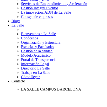
Servicios de Emprendimiento y Aceleración
Gestión Integral Eventos
La innovación, ADN de La Salle
Consejo de empresas
Blogs
La Salle
Bienvenidos a La Salle
Conócenos
Organización y Estructura
Escuelas y Facultades
Gestión de la calidad
Modelo Académico
Portal de Transparencia
Información Legal
Directorio La Salle
Trabaja en La Salle
Cómo llegar
Contacto
LA SALLE CAMPUS BARCELONA