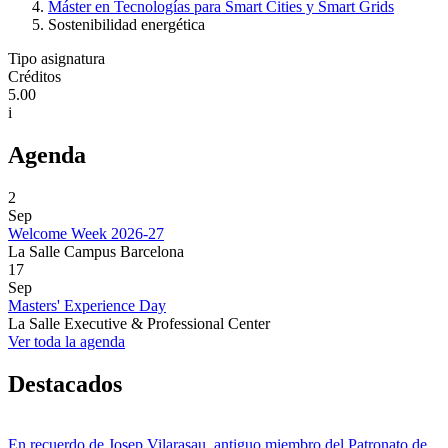
Máster en Tecnologías para Smart Cities y Smart Grids
Sostenibilidad energética
Tipo asignatura
Créditos
5.00
i
Agenda
2
Sep
Welcome Week 2026-27
La Salle Campus Barcelona
17
Sep
Masters' Experience Day
La Salle Executive & Professional Center
Ver toda la agenda
Destacados
En recuerdo de Josep Vilarasau, antiguo miembro del Patronato de