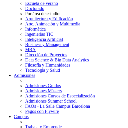
Escuela de verano
Doctorado
Por área de estudio
Arquitectura y Edificación
Arte, Animación y Multimedia
Informática
Ingenierías TIC
Inteligencia Artificial
Business y Management
MBA
Dirección de Proyectos
Data Science & Big Data Analytics
Filosofía y Humanidades
Tecnología y Salud
Admisiones
Admisiones Grados
Admisiones Másters
Admisiones Cursos de Especialización
Admisiones Summer School
FAQs - La Salle Campus Barcelona
Pagos con Flywire
Campus
Trabaja y Emprende