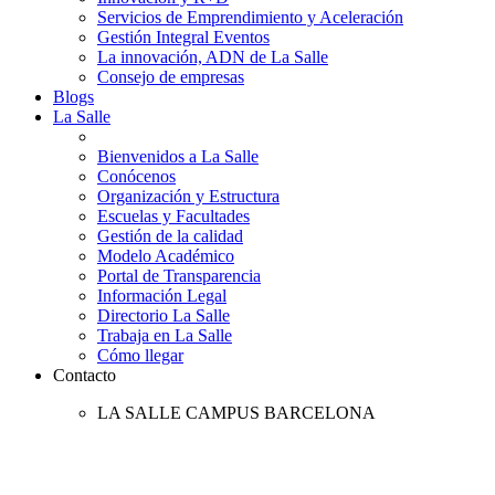
Servicios de Emprendimiento y Aceleración
Gestión Integral Eventos
La innovación, ADN de La Salle
Consejo de empresas
Blogs
La Salle
Bienvenidos a La Salle
Conócenos
Organización y Estructura
Escuelas y Facultades
Gestión de la calidad
Modelo Académico
Portal de Transparencia
Información Legal
Directorio La Salle
Trabaja en La Salle
Cómo llegar
Contacto
LA SALLE CAMPUS BARCELONA