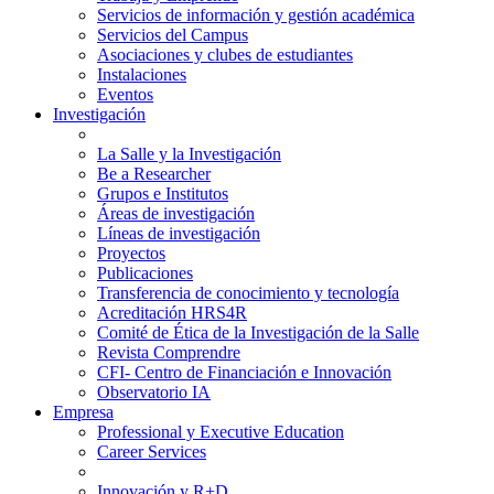
Servicios de información y gestión académica
Servicios del Campus
Asociaciones y clubes de estudiantes
Instalaciones
Eventos
Investigación
La Salle y la Investigación
Be a Researcher
Grupos e Institutos
Áreas de investigación
Líneas de investigación
Proyectos
Publicaciones
Transferencia de conocimiento y tecnología
Acreditación HRS4R
Comité de Ética de la Investigación de la Salle
Revista Comprendre
CFI- Centro de Financiación e Innovación
Observatorio IA
Empresa
Professional y Executive Education
Career Services
Innovación y R+D