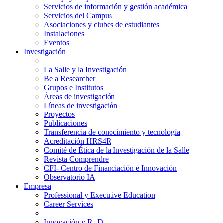
Servicios de información y gestión académica
Servicios del Campus
Asociaciones y clubes de estudiantes
Instalaciones
Eventos
Investigación
La Salle y la Investigación
Be a Researcher
Grupos e Institutos
Áreas de investigación
Líneas de investigación
Proyectos
Publicaciones
Transferencia de conocimiento y tecnología
Acreditación HRS4R
Comité de Ética de la Investigación de la Salle
Revista Comprendre
CFI- Centro de Financiación e Innovación
Observatorio IA
Empresa
Professional y Executive Education
Career Services
Innovación y R+D