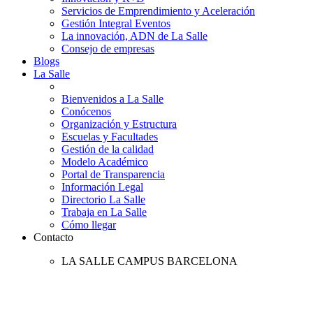
Servicios de Emprendimiento y Aceleración
Gestión Integral Eventos
La innovación, ADN de La Salle
Consejo de empresas
Blogs
La Salle
Bienvenidos a La Salle
Conócenos
Organización y Estructura
Escuelas y Facultades
Gestión de la calidad
Modelo Académico
Portal de Transparencia
Información Legal
Directorio La Salle
Trabaja en La Salle
Cómo llegar
Contacto
LA SALLE CAMPUS BARCELONA