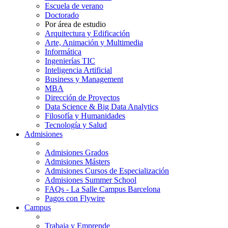
Escuela de verano
Doctorado
Por área de estudio
Arquitectura y Edificación
Arte, Animación y Multimedia
Informática
Ingenierías TIC
Inteligencia Artificial
Business y Management
MBA
Dirección de Proyectos
Data Science & Big Data Analytics
Filosofía y Humanidades
Tecnología y Salud
Admisiones
Admisiones Grados
Admisiones Másters
Admisiones Cursos de Especialización
Admisiones Summer School
FAQs - La Salle Campus Barcelona
Pagos con Flywire
Campus
Trabaja y Emprende