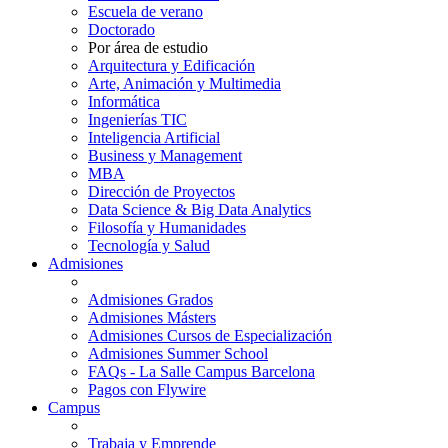
Escuela de verano
Doctorado
Por área de estudio
Arquitectura y Edificación
Arte, Animación y Multimedia
Informática
Ingenierías TIC
Inteligencia Artificial
Business y Management
MBA
Dirección de Proyectos
Data Science & Big Data Analytics
Filosofía y Humanidades
Tecnología y Salud
Admisiones
Admisiones Grados
Admisiones Másters
Admisiones Cursos de Especialización
Admisiones Summer School
FAQs - La Salle Campus Barcelona
Pagos con Flywire
Campus
Trabaja y Emprende