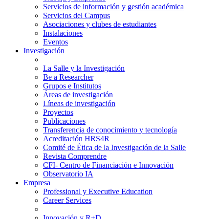
Servicios de información y gestión académica
Servicios del Campus
Asociaciones y clubes de estudiantes
Instalaciones
Eventos
Investigación
La Salle y la Investigación
Be a Researcher
Grupos e Institutos
Áreas de investigación
Líneas de investigación
Proyectos
Publicaciones
Transferencia de conocimiento y tecnología
Acreditación HRS4R
Comité de Ética de la Investigación de la Salle
Revista Comprendre
CFI- Centro de Financiación e Innovación
Observatorio IA
Empresa
Professional y Executive Education
Career Services
Innovación y R+D