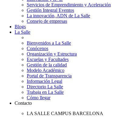
Servicios de Emprendimiento y Aceleración
Gestión Integral Eventos
La innovación, ADN de La Salle
Consejo de empresas
Blogs
La Salle
Bienvenidos a La Salle
Conócenos
Organización y Estructura
Escuelas y Facultades
Gestión de la calidad
Modelo Académico
Portal de Transparencia
Información Legal
Directorio La Salle
Trabaja en La Salle
Cómo llegar
Contacto
LA SALLE CAMPUS BARCELONA