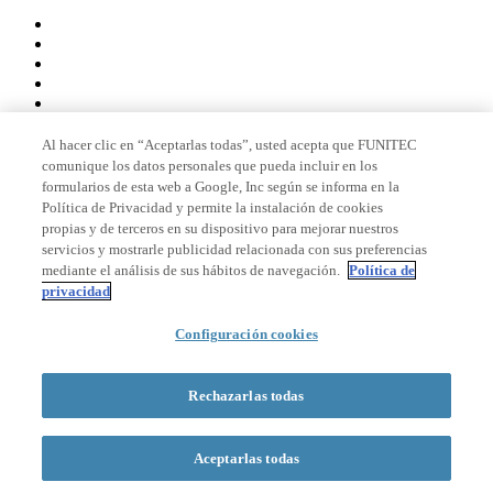
Al hacer clic en “Aceptarlas todas”, usted acepta que FUNITEC
comunique los datos personales que pueda incluir en los
Miembro de
formularios de esta web a Google, Inc según se informa en la
Política de Privacidad y permite la instalación de cookies
propias y de terceros en su dispositivo para mejorar nuestros
servicios y mostrarle publicidad relacionada con sus preferencias
Acreditaciones
mediante el análisis de sus hábitos de navegación.
Política de
privacidad
Configuración cookies
© 2026 La Salle Campus Barcelona - URL |
Aviso legal
|
Política de
privacidad
|
Política de cookies
Rechazarlas todas
Formulario de búsqueda
Aceptarlas todas